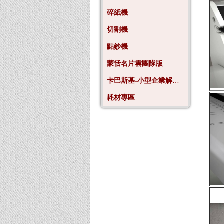
碎紙機
切割機
點鈔機
蒙恬名片雲團隊版
卡巴斯基-小型企業解決方案4
耗材專區