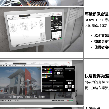
專業影像處理
ROWE EDI
以對圖像檔案和
眾多專業
擴展切割
使用者定
快速視覺功能
簡易的視覺操作
覽，加速作業流
主動輸出