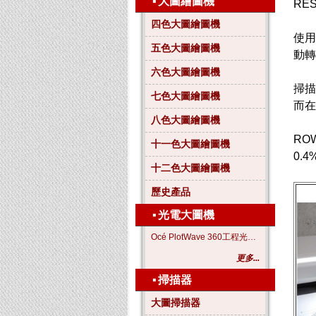
▪
大圖繪圖機
RES
四色大圖繪圖機
使用
五色大圖繪圖機
動
六色大圖繪圖機
掃描
七色大圖繪圖機
而在
八色大圖繪圖機
RO
十一色大圖繪圖機
0.
十二色大圖繪圖機
歷史產品
▪
光電大圖機
Océ PlotWave 360工程光電大圖機
更多...
▪
掃描器
大圖掃描器