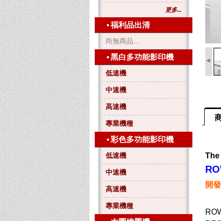
更多...
▪
福利品出清
尚無商品...
▪
黑白多功能影印機
◂
低速機
中速機
高速機
專業機種
▪
彩色多功能影印機
低速機
The 
RO
中速機
開發
高速機
專業機種
ROW