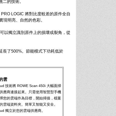
無二的技術。
PRO LOGIC 將對比度較差的原件全自
HT 實現明亮、自然的色彩。
可以獨立識別原件上的損壞或裂角，從
器延長了500%。節能模式下功耗低於
的雲
oud 技術將 ROWE Scan 450i 大幅面掃
供應商連接起來。只需使用智慧型手機
擇您的雲端作為目標，開始掃描，檔案
的雲端資料夾。簡單又智能又安全。
Cloud 獨立於您的雲端供應商。