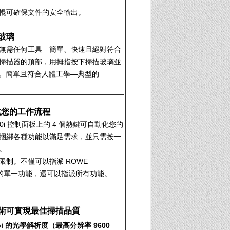
輥可確保文件的安全輸出。
玻璃
無需任何工具—簡單、快速且絕對符合
掃描器的頂部，用拇指按下掃描玻璃並
完成。簡單且符合人體工學—典型的
化您的工作流程
 450i 控制面板上的 4 個熱鍵可自動化您的
捆綁各種功能以滿足需求，並只需按一
。
限制。不僅可以指派 ROWE
ger 的單一功能，還可以指派所有功能。
術可實現最佳掃描品質
0 dpi 的光學解析度（最高分辨率 9600