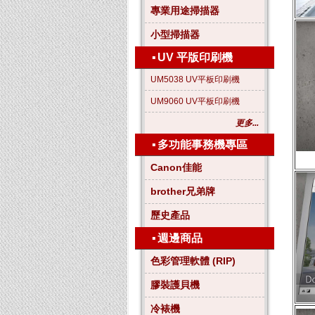
專業用途掃描器
小型掃描器
▪
UV 平版印刷機
UM5038 UV平板印刷機
UM9060 UV平板印刷機
更多...
▪
多功能事務機專區
Canon佳能
brother兄弟牌
歷史產品
▪
週邊商品
色彩管理軟體 (RIP)
膠裝護貝機
冷裱機