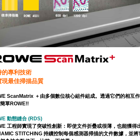
特的專利技術
實現最佳掃描品質
E ScanMatrix
+
由多個數位核心組件組成。透過它們的相互作
簡單ROWE!!
WE 動態縫合 (RDS)
WE 工程師實現了突破性創新：即使文件折疊或很薄，也能獲得出
NAMIC STITCHING 持續控制每個感測器掃描的文件數據