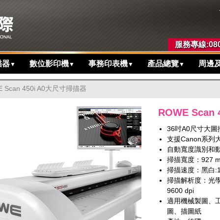
服務專線:080
描器
數位影印機
事務印表機
產品總覽
周邊
▼
▼
▼
▼
 Scan 450i A0大尺寸掃描器
ROWE Scan
36吋A0尺寸大
支援Canon系
自動寬度識別和
掃描寬度：927 m
掃描速度：黑白:17 m
掃描解析度：光學:24
9600 dpi
適用機械製圖、
圖、描圖紙