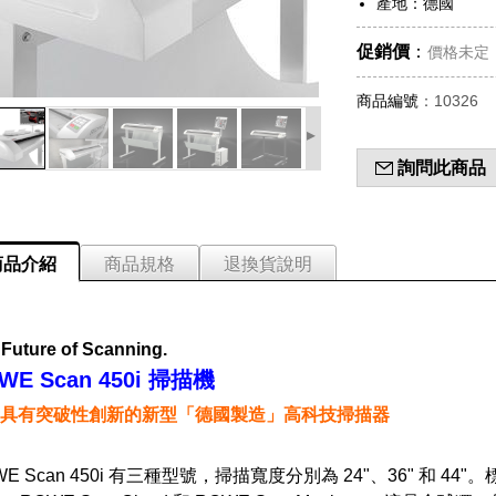
產地：德國
促銷價
：
價格未定
商品編號
：10326
▸
詢問此商品
商品介紹
商品規格
退換貨說明
Future of Scanning.
WE Scan 450i 掃描機
具有突破性創新的新型「德國製造」高科技掃描器
E Scan 450i 有三種型號，掃描寬度分別為 24"、36" 和 44"。標準