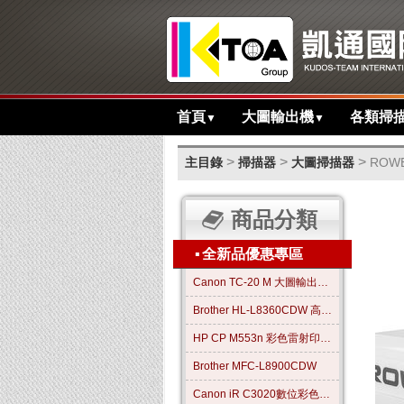
首頁
大圖輸出機
各類掃
▼
▼
>
>
>
主目錄
掃描器
大圖掃描器
ROWE
商品分類
▪
全新品優惠專區
Canon TC-20 M 大圖輸出繪圖機
Brother HL-L8360CDW 高效彩色雷射印表機
HP CP M553n 彩色雷射印表機
Brother MFC-L8900CDW
Canon iR C3020數位彩色影印機