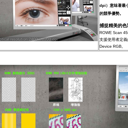
dpi）意味著
的競爭優勢。
捕捉精美的色
ROWE Scan 
支援使用者定義的色
Device RGB。