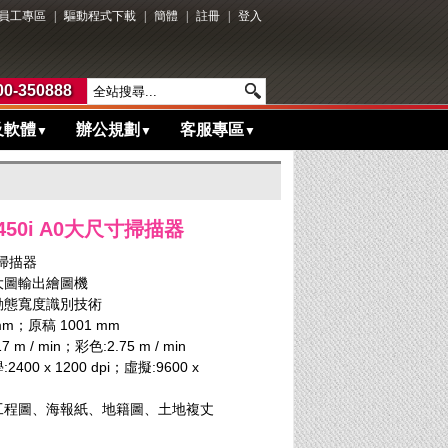
員工專區
|
驅動程式下載
|
簡體
|
註冊
|
登入
0-350888
及軟體
辦公規劃
客服專區
▼
▼
▼
 450i A0大尺寸掃描器
圖掃描器
列大圖輸出繪圖機
動態寬度識別技術
m；原稿 1001 mm
 / min；彩色:2.75 m / min
00 x 1200 dpi；虛擬:9600 x
工程圖、海報紙、地籍圖、土地複丈