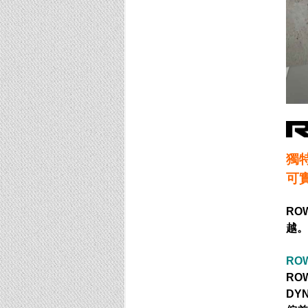
獨
可
ROW
越。
RO
RO
DY