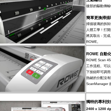
後部的驅動傳輸
簡單更換掃描
掃描玻璃的拆卸
人體工學！打開
將其取出 - 
ROWE。
ROWE 自動
ROWE Scan
工作流程。可以
下按鈕即可調用
熱鍵的分配沒有
ScanMana
獨特的專利技
2400 x 120