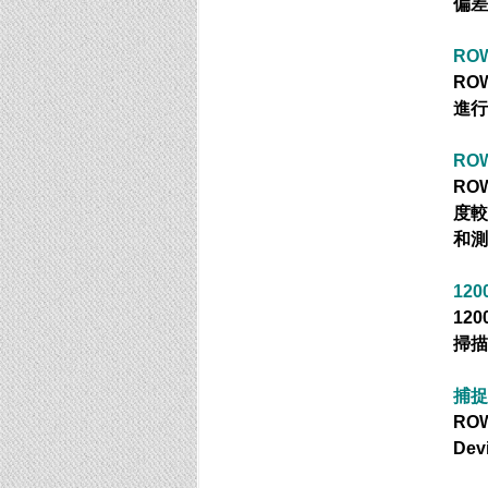
偏差
RO
RO
進行
ROW
RO
度較
和測
120
12
掃描
捕捉
RO
Dev