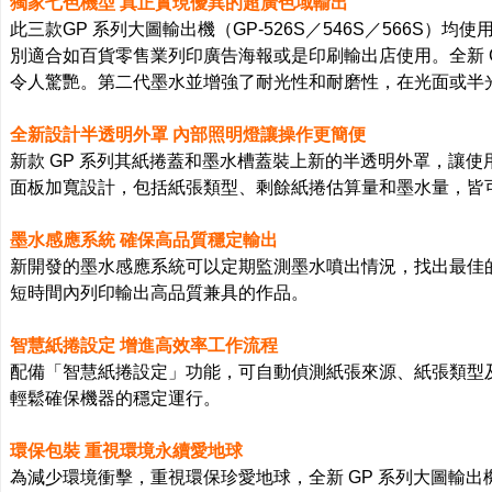
獨家七色機型 真正實現優異的超廣色域輸出
此三款GP 系列大圖輸出機（GP-526S／546S／566S）
別適合如百貨零售業列印廣告海報或是印刷輸出店使用。全新 GP 系列
令人驚艷。第二代墨水並增強了耐光性和耐磨性，在光面或半
全新設計半透明外罩 內部照明燈讓操作更簡便
新款 GP 系列其紙捲蓋和墨水槽蓋裝上新的半透明外罩，讓
面板加寬設計，包括紙張類型、剩餘紙捲估算量和墨水量，皆
墨水感應系統 確保高品質穩定輸出
新開發的墨水感應系統可以定期監測墨水噴出情況，找出最佳
短時間內列印輸出高品質兼具的作品。
智慧紙捲設定 增進高效率工作流程
配備「智慧紙捲設定」功能，可自動偵測紙張來源、紙張類型
輕鬆確保機器的穩定運行。
環保包裝 重視環境永續愛地球
為減少環境衝擊，重視環保珍愛地球，全新 GP 系列大圖輸出機採