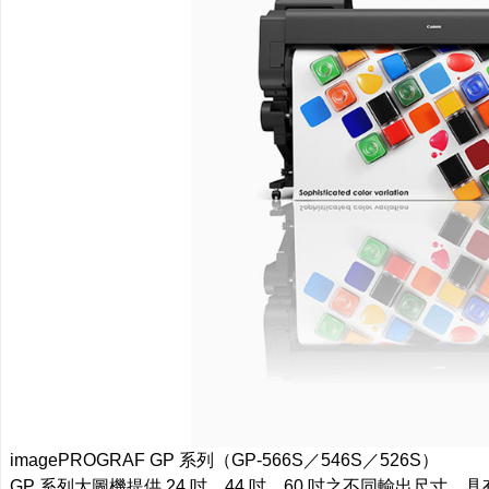
imagePROGRAF GP 系列（GP-566S／546S／526S）
GP 系列大圖機提供 24 吋、44 吋、60 吋之不同輸出尺