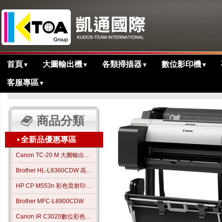
首頁
大圖輸出機
各類掃描器
數位影印機
▼
▼
▼
▼
客服專區
▼
>
>
>
主目錄
大圖繪圖機
歷史產品
TM-5200大圖輸出繪圖機
商品分類
▪
全新品優惠專區
Canon TC-20 M 大圖輸出繪圖機
Brother HL-L8360CDW 高效彩色雷射印表機
HP CP M553n 彩色雷射印表機
Brother MFC-L8900CDW
Canon iR C3020數位彩色影印機