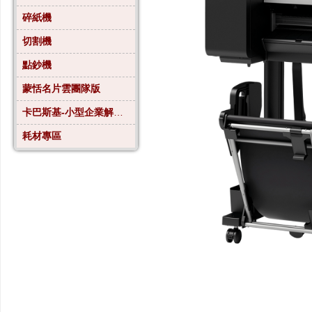
碎紙機
切割機
點鈔機
蒙恬名片雲團隊版
卡巴斯基-小型企業解決方案4
耗材專區