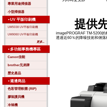
專業用途掃描器
小型掃描器
▪
UV 平版印刷機
提供先
UM5038 UV平板印刷機
imagePROGRAF TM
UM9060 UV平板印刷機
透
過近60％的降噪技術和俐
更多...
▪
多功能事務機專區
Canon佳能
brother兄弟牌
歷史產品
▪
週邊商品
色彩管理軟體 (RIP)
膠裝護貝機
冷裱機