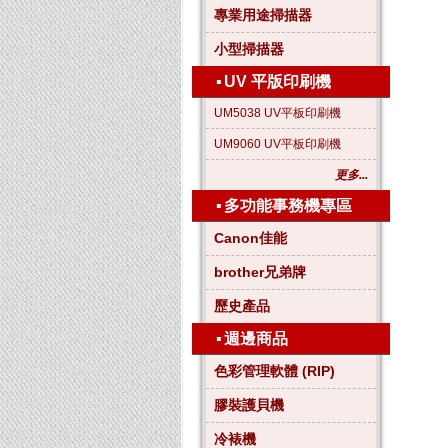
專業用途掃描器
小型掃描器
▪
UV 平版印刷機
UM5038 UV平板印刷機
UM9060 UV平板印刷機
更多...
▪
多功能事務機專區
Canon佳能
brother兄弟牌
歷史產品
▪
週邊商品
色彩管理軟體 (RIP)
膠裝護貝機
冷裱機