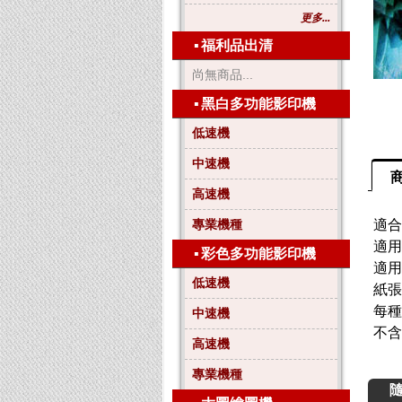
更多...
▪
福利品出清
尚無商品...
▪
黑白多功能影印機
低速機
中速機
高速機
專業機種
適合
適用
▪
彩色多功能影印機
適用
低速機
紙張
每種
中速機
不含
高速機
專業機種