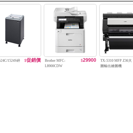
促銷價
29900
524C/1524S碎
$
Brother MFC-
$
TX-5310 MFP Z36大
L8900CDW
圖輸出繪圖機