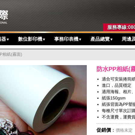
服務專線:080
描器
數位影印機
事務印表機
產品總覽
周邊
▼
▼
▼
▼
P相紙(霧面)
防水PP相紙(霧
適合可安裝捲筒
進口，品質穩定
適用海報、相片
紙張150gsm
紙張背面為PP塑
每種尺寸單次訂
不含運費，運費
促銷價
：
價格未定