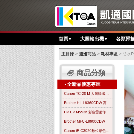
首頁
大圖輸出機
各類掃
▼
▼
>
>
>
主目錄
週邊商品
耗材專區
防水P
商品分類
▪
全新品優惠專區
Canon TC-20 M 大圖輸出繪圖機
Brother HL-L8360CDW 高效彩色雷射印表機
HP CP M553n 彩色雷射印表機
Brother MFC-L8900CDW
Canon iR C3020數位彩色影印機