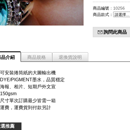
商品編號
：10256
商品款式
：
詢問此商品
商品介紹
商品規格
退換貨說明
可安裝捲筒紙的大圖輸出機
DYE/PIGMENT墨水，品質穩定
海報、相片、短期戶外文宣
150gsm
尺寸單次訂購最少皆需一箱
運費，運費貨到付款另計
隨選推薦