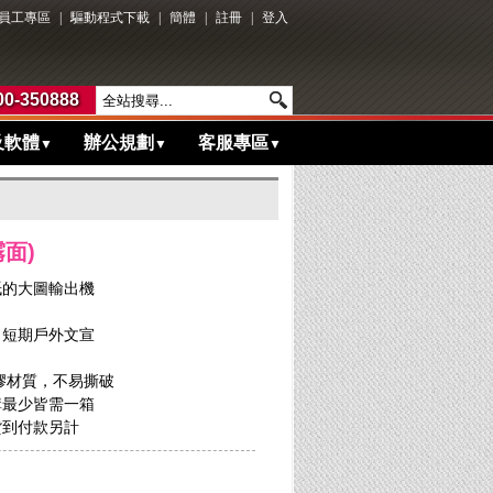
員工專區
|
驅動程式下載
|
簡體
|
註冊
|
登入
0-350888
及軟體
辦公規劃
客服專區
▼
▼
▼
面)
紙的大圖輸出機
、短期戶外文宣
膠材質，不易撕破
購最少皆需一箱
貨到付款另計