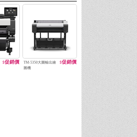
促銷價
促銷價
$
TM-5350大圖輸出繪
$
圖機