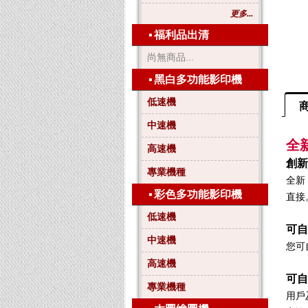
更多...
▪
福利品出清
尚無商品...
▪
黑白多功能影印機
低速機
中速機
全
高速機
創新
專業機種
全新
▪
彩色多功能影印機
直接
低速機
可自
中速機
您可
高速機
可自
專業機種
用戶