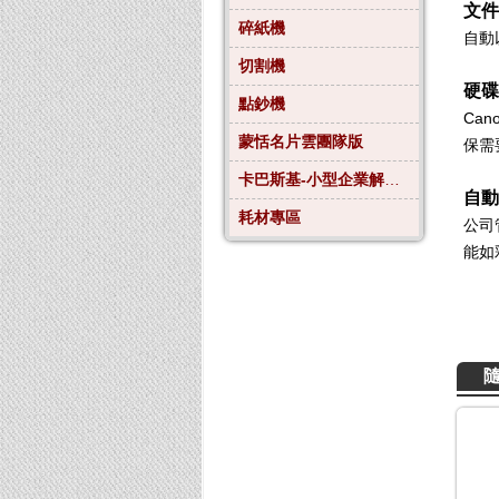
文件
碎紙機
自動
切割機
硬碟
點鈔機
Can
蒙恬名片雲團隊版
保需
卡巴斯基-小型企業解決方案4
自動
耗材專區
公司
能如