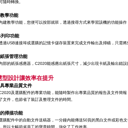
可隨時轉換。
教學功能
內建教學功能，您便可以按部就班，透過搜尋方式來學習該機的功能操作
B列印功能
透過USB連接埠或選購的記憶卡儲存裝置來完成文件輸出及掃瞄，只需
紙張管理功能
內部的紙張感應器，C2020能感應出紙張尺寸，減少出現卡紙及輸出錯
慧型設計讓效率在提升
具專業品質文件
C2020及選購配件的專業功能，能隨時製作出專業品質的報告及文件簡
了文件，也節省了裝訂及整理文件的時間。
的掃描功能
選購配件中的自動文件送稿器，一分鐘內能傳送50頁的黑白文件或彩色文件
，所以大幅節省員工的寶貴時間，強化了工作效率。