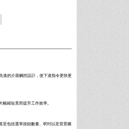
來更先進的介面觸控設計，使下達指令更快更
大幅縮短竟而提升工作效率。
甚至包括選單按鈕數量、呎吋以至背景圖