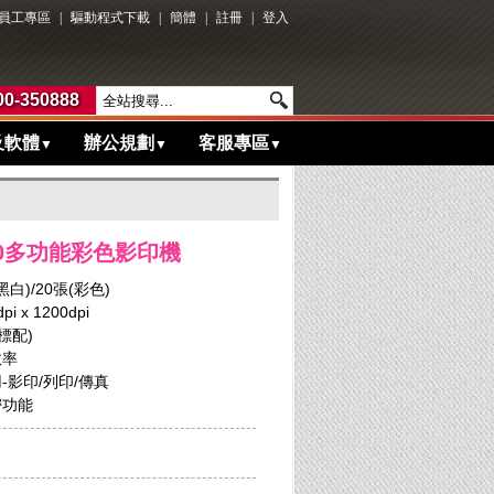
員工專區
|
驅動程式下載
|
簡體
|
註冊
|
登入
0-350888
及軟體
辦公規劃
客服專區
▼
▼
▼
2020多功能彩色影印機
白)/20張(彩色)
 x 1200dpi
標配)
效率
-影印/列印/傳真
密功能