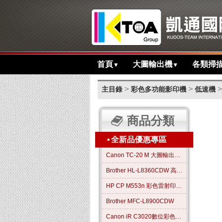
首頁
大圖輸出機
各類掃
▼
▼
>
>
>
主目錄
彩色多功能影印機
低速機
商品分類
▪
全新品優惠專區
Canon TC-20 M 大圖輸出繪圖機
Brother HL-L8360CDW 高效彩色雷射印表機
HP CP M553n 彩色雷射印表機
Brother MFC-L8900CDW
Canon iR C3020數位彩色影印機