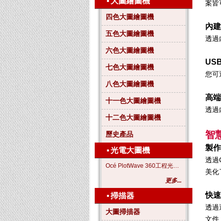
▪
大圖繪圖機
案皆
四色大圖繪圖機
內建
五色大圖繪圖機
透過
六色大圖繪圖機
US
七色大圖繪圖機
您可
八色大圖繪圖機
高端
十一色大圖繪圖機
透過
十二色大圖繪圖機
智
歷史產品
製作
▪
光電大圖機
透過
Océ PlotWave 360工程光電大圖機
美化
更多...
快速
▪
掃描器
透過
大圖掃描器
文件