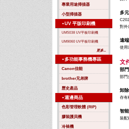
專業用途掃描器
多元
小型掃描器
C2
▪
UV 平版印刷機
對外
UM5038 UV平板印刷機
遠端
UM9060 UV平板印刷機
使用
更多...
▪
多功能事務機專區
文
Canon佳能
部門
部門
brother兄弟牌
歷史產品
卸除
▪
週邊商品
存有
色彩管理軟體 (RIP)
智能
膠裝護貝機
裝配
冷裱機