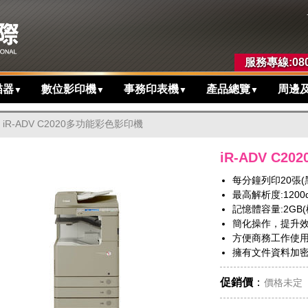
服務專線:080
描器
數位影印機
事務印表機
產品總覽
周邊
▼
▼
▼
▼
iR-ADV C2020多功能彩色影印機
iR-ADV C
每分鐘列印20張(黑
最高解析度:1200dpi
記憶體容量:2GB(
簡化操作，提升
方便商務工作使用
擁有文件資料加
促銷價
：
價格未定