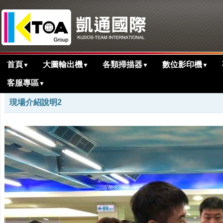
首頁
大圖輸出機
各類掃描器
數位影印機
▼
▼
▼
▼
客服專區
▼
>
>
首頁
活動花絮剪影
桃園事務器械商業...
現場介紹說明2