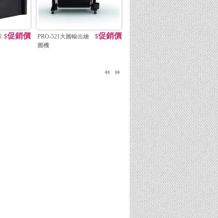
促銷價
促銷價
影
$
PRO-521大圖輸出繪
$
圖機