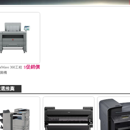
促銷價
lotWave 360工程
$
圖機
隨選推薦