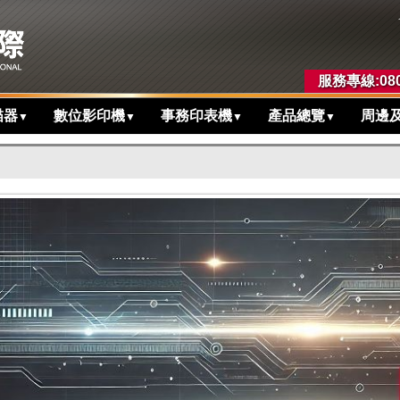
服務專線:080
描器
數位影印機
事務印表機
產品總覽
周邊
▼
▼
▼
▼