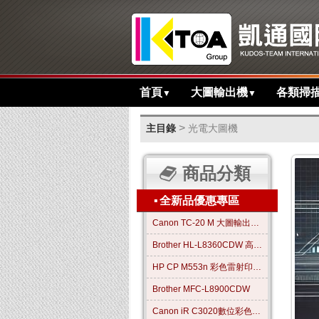
首頁
大圖輸出機
各類掃
▼
▼
>
主目錄
光電大圖機
商品分類
▪
全新品優惠專區
Canon TC-20 M 大圖輸出繪圖機
Brother HL-L8360CDW 高效彩色雷射印表機
HP CP M553n 彩色雷射印表機
Brother MFC-L8900CDW
Canon iR C3020數位彩色影印機