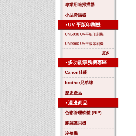
專業用途掃描器
小型掃描器
▪
UV 平版印刷機
UM5038 UV平板印刷機
UM9060 UV平板印刷機
更多...
▪
多功能事務機專區
Canon佳能
brother兄弟牌
歷史產品
▪
週邊商品
色彩管理軟體 (RIP)
膠裝護貝機
冷裱機