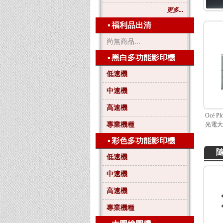
更多...
▪
福利品出清
尚無商品...
▪
黑白多功能影印機
低速機
中速機
高速機
Océ P
專業機種
光電大
▪
彩色多功能影印機
低速機
中速機
高速機
專業機種