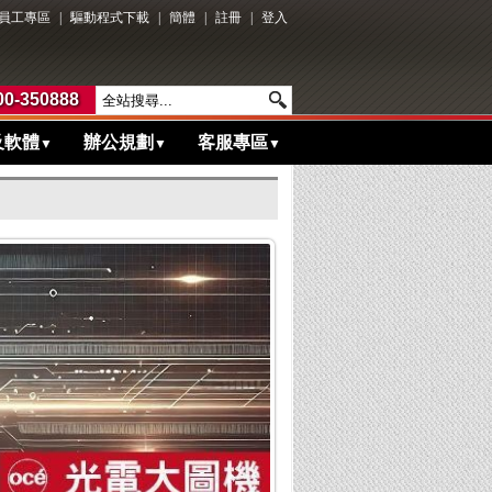
員工專區
|
驅動程式下載
|
簡體
|
註冊
|
登入
0-350888
及軟體
辦公規劃
客服專區
▼
▼
▼