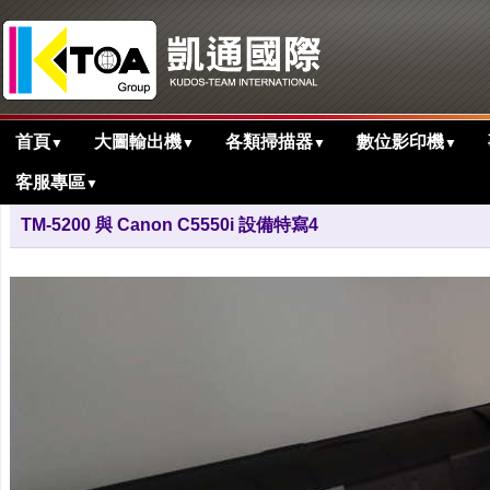
首頁
大圖輸出機
各類掃描器
數位影印機
▼
▼
▼
▼
客服專區
▼
>
>
首頁
活動花絮剪影
客戶裝機-許O勝...
TM-5200 與 Canon C5550i 設備特寫4