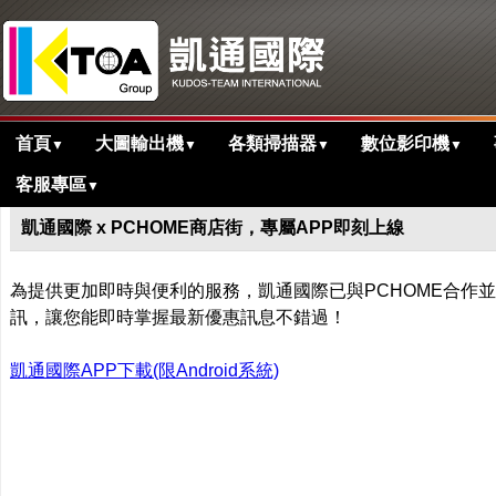
首頁
大圖輸出機
各類掃描器
數位影印機
▼
▼
▼
▼
客服專區
▼
>
首頁
最新消息
凱通國際 x PCHOME商店街，專屬APP即刻上線
為提供更加即時與便利的服務，凱通國際已與PCHOME合作並已
訊，讓您能即時掌握最新優惠訊息不錯過
！
凱通國際APP下載(限Android系統)