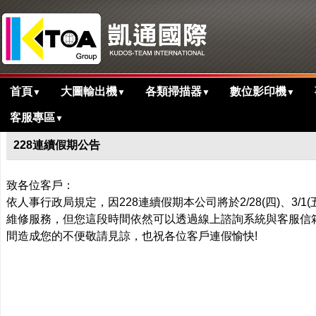
首頁
大圖輸出機
各類掃描器
數位影印機
▼
▼
▼
▼
客服專區
▼
>
首頁
最新消息
228連續假期公告
致各位客戶：
依人事行政局規定，因228連續假期本公司將於2/28(四)、3/
維修服務，但您這段時間依然可以透過線上諮詢系統與客服信
間造成您的不便敬請見諒，也祝各位客戶連假愉快!