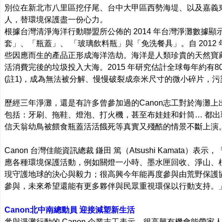
別位在新北市八里區挖仔尾、台中大甲區西勢海堤、以及嘉義東石
人，替環境保護盡一份心力。
根據台灣清淨海洋行動聯盟所公佈的 2014 年台灣淨灘數
套」、「瓶蓋」、 「玻璃飲料瓶」與「免洗餐具」。自 201
些因應而生的產品正形成海洋浩劫。海洋是人類珍貴的天然寶
活消費完後的垃圾投入大海。2015 年研究估計全球每年約有
(註1)，成為無法被分解、慢慢破裂成奈米尺寸的微小碎片，
歷經三年淨灘，還是有許多曾參加過的Canon志工對於海灘
包括：牙刷、拖鞋、燈泡、打火機，甚至布娃娃和針筒… 都
信天翁幼鳥被餵食瓶蓋活活餓死等真實又殘酷的情景不斷上演
Canon 台灣佳能資訊總裁 鎌田 篤（Atsushi Kamata
應各種環境保護活動，例如關燈一小時、墨水匣回收、淨山、
現守護地球的決心與毅力；很高興今年能再度參與由荒野保護
參與，未來希望還能有更多夥伴與民眾重視環保以行動支持。
Canon北中南總動員 迎接減塑新生活
參與淨灘行動的 Canon 企業志工表示，很高興有機會能帶