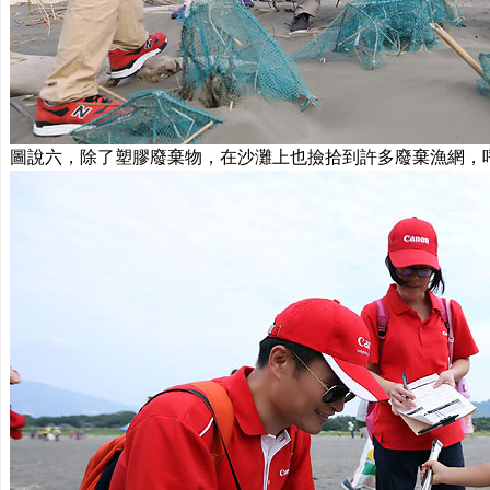
圖說六，除了塑膠廢棄物，在沙灘上也撿拾到許多廢棄漁網，