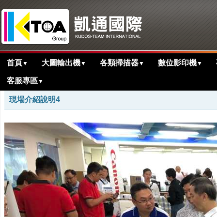
首頁
大圖輸出機
各類掃描器
數位影印機
▼
▼
▼
▼
客服專區
▼
>
>
首頁
活動花絮剪影
桃園事務器械商業...
現場介紹說明4