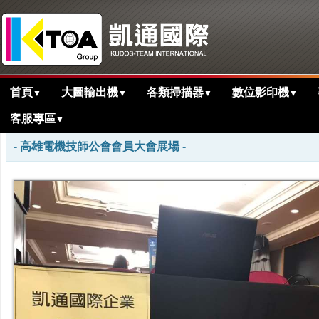
首頁
大圖輸出機
各類掃描器
數位影印機
▼
▼
▼
▼
客服專區
▼
>
首頁
活動花絮剪影
電機技師公會現場攤位特寫
- 高雄電機技師公會會員大會展場 -