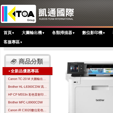
首頁
大圖輸出機
各類掃描器
數位影印機
▼
▼
▼
▼
客服專區
▼
>
>
主目錄
全新品優惠專區
Brother HL-L8360CDW 高效彩色雷射
商品分類
▪
全新品優惠專區
Canon TC-20 M 大圖輸出繪圖機
Brother HL-L8360CDW 高效彩色雷射印表機
HP CP M553n 彩色雷射印表機
Brother MFC-L8900CDW
Canon iR C3020數位彩色影印機