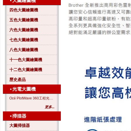
▪
大圖繪圖機
四色大圖繪圖機
五色大圖繪圖機
六色大圖繪圖機
七色大圖繪圖機
八色大圖繪圖機
十一色大圖繪圖機
十二色大圖繪圖機
歷史產品
▪
光電大圖機
Océ PlotWave 360工程光電大圖機
更多...
▪
掃描器
大圖掃描器