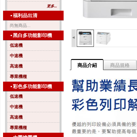
更多...
▪
福利品出清
尚無商品...
▪
黑白多功能影印機
◂
低速機
中速機
商品介紹
商品規格
高速機
專業機種
▪
彩色多功能影印機
低速機
中速機
高速機
專業機種