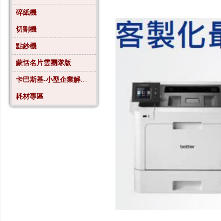
碎紙機
切割機
點鈔機
蒙恬名片雲團隊版
卡巴斯基-小型企業解決方案4
耗材專區