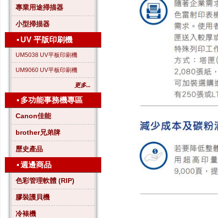
專業用途掃描器
小型掃描器
▪
UV 平版印刷機
UM5038 UV平板印刷機
UM9060 UV平板印刷機
更多...
▪
多功能事務機專區
Canon佳能
brother兄弟牌
歷史產品
▪
週邊商品
色彩管理軟體 (RIP)
膠裝護貝機
冷裱機