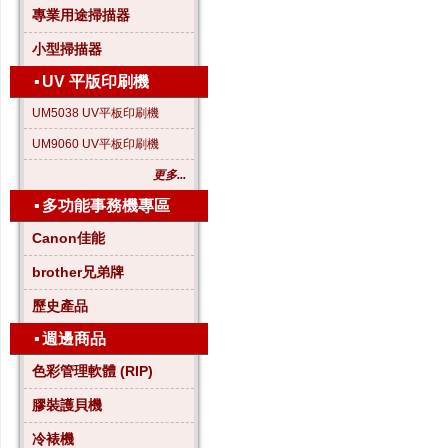
專業用途掃描器
小型掃描器
▪
UV 平版印刷機
UM5038 UV平板印刷機
UM9060 UV平板印刷機
更多...
▪
多功能事務機專區
Canon佳能
brother兄弟牌
歷史產品
▪
週邊商品
色彩管理軟體 (RIP)
膠裝護貝機
冷裱機