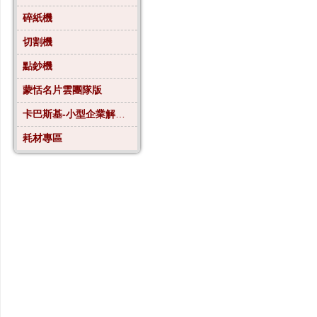
碎紙機
切割機
點鈔機
蒙恬名片雲團隊版
卡巴斯基-小型企業解決方案4
耗材專區