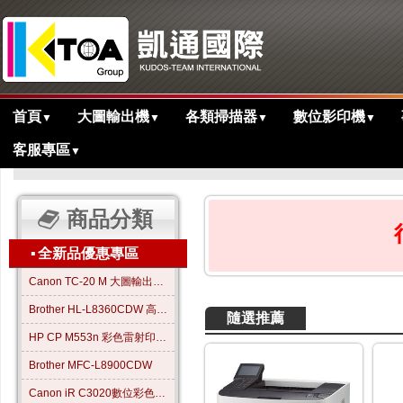
首頁
大圖輸出機
各類掃描器
數位影印機
▼
▼
▼
▼
客服專區
▼
>
主目錄
商品分類
▪
全新品優惠專區
Canon TC-20 M 大圖輸出繪圖機
Brother HL-L8360CDW 高效彩色雷射印表機
隨選推薦
HP CP M553n 彩色雷射印表機
Brother MFC-L8900CDW
Canon iR C3020數位彩色影印機