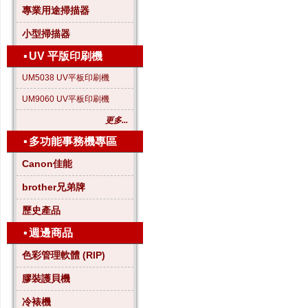
專業用途掃描器
小型掃描器
▪
UV 平版印刷機
UM5038 UV平板印刷機
UM9060 UV平板印刷機
更多...
▪
多功能事務機專區
Canon佳能
brother兄弟牌
歷史產品
▪
週邊商品
色彩管理軟體 (RIP)
膠裝護貝機
冷裱機