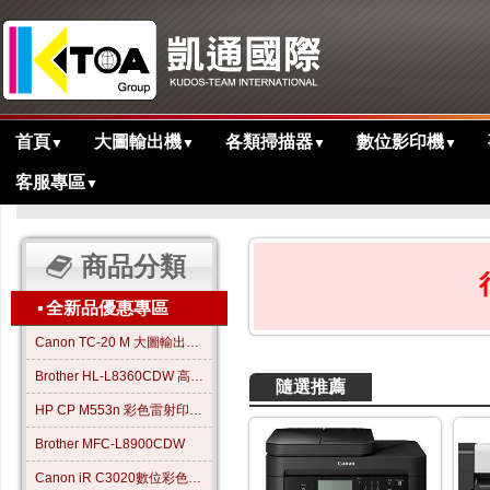
首頁
大圖輸出機
各類掃描器
數位影印機
▼
▼
▼
▼
客服專區
▼
>
主目錄
商品分類
▪
全新品優惠專區
Canon TC-20 M 大圖輸出繪圖機
Brother HL-L8360CDW 高效彩色雷射印表機
隨選推薦
HP CP M553n 彩色雷射印表機
Brother MFC-L8900CDW
Canon iR C3020數位彩色影印機