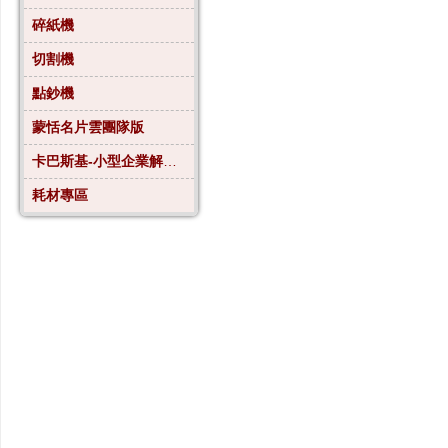
碎紙機
切割機
點鈔機
蒙恬名片雲團隊版
卡巴斯基-小型企業解決方案4
耗材專區