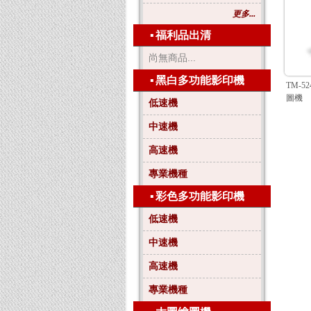
更多...
▪
福利品出清
尚無商品...
▪
黑白多功能影印機
TM-5
圖機
低速機
中速機
高速機
專業機種
▪
彩色多功能影印機
低速機
中速機
高速機
專業機種