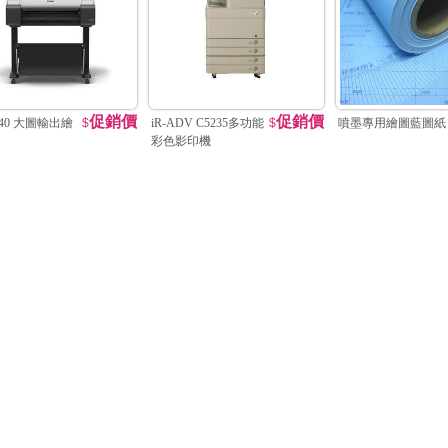
促銷價
促銷價
240 大圖輸出繪
$
iR-ADV C5235多功能
$
噴墨專用繪圖藍圖紙
彩色影印機