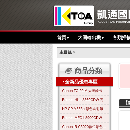
首頁
大圖輸出機
各類掃
▼
▼
>
主目錄
商品分類
▪
全新品優惠專區
Canon TC-20 M 大圖輸出繪圖機
Brother HL-L8360CDW 高效彩色雷射印表機
HP CP M553n 彩色雷射印表機
Brother MFC-L8900CDW
Canon iR C3020數位彩色影印機