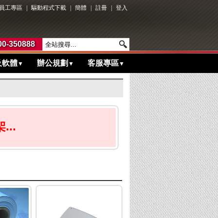
員工專區
|
驅動程式下載
|
簡體
|
註冊
|
登入
0-350888
及軟體
辦公規劃
客服專區
▼
▼
▼
..