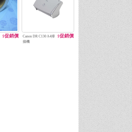
促銷價
促銷價
$
Canon DR C130 A4掃
$
描機