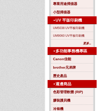
專業用途掃描器
小型掃描器
▪
UV 平版印刷機
UM5038 UV平板印刷機
UM9060 UV平板印刷機
更多...
▪
多功能事務機專區
Canon佳能
brother兄弟牌
歷史產品
▪
週邊商品
色彩管理軟體 (RIP)
膠裝護貝機
冷裱機