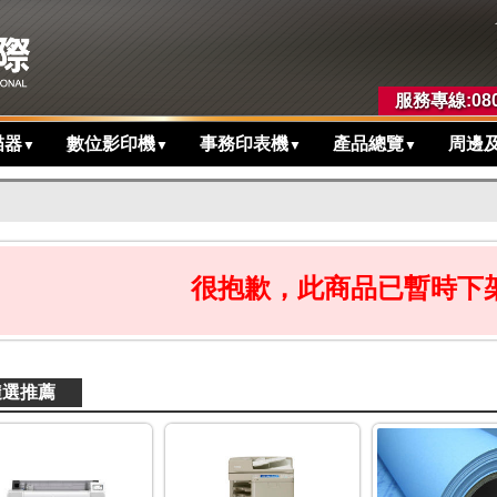
服務專線:080
描器
數位影印機
事務印表機
產品總覽
周邊
▼
▼
▼
▼
很抱歉，此商品已暫時下架.
隨選推薦