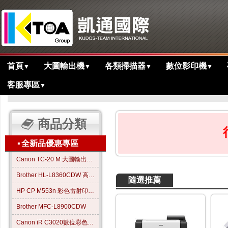
首頁
大圖輸出機
各類掃描器
數位影印機
▼
▼
▼
▼
客服專區
▼
>
主目錄
商品分類
▪
全新品優惠專區
Canon TC-20 M 大圖輸出繪圖機
Brother HL-L8360CDW 高效彩色雷射印表機
隨選推薦
HP CP M553n 彩色雷射印表機
Brother MFC-L8900CDW
Canon iR C3020數位彩色影印機