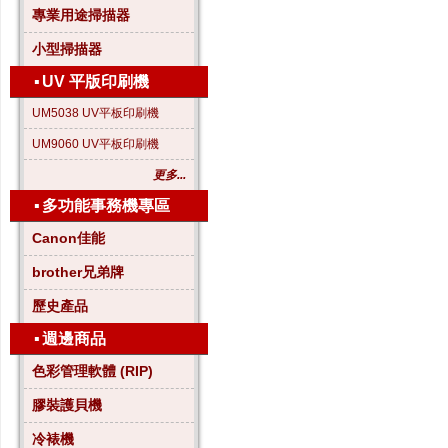
專業用途掃描器
小型掃描器
▪
UV 平版印刷機
UM5038 UV平板印刷機
UM9060 UV平板印刷機
更多...
▪
多功能事務機專區
Canon佳能
brother兄弟牌
歷史產品
▪
週邊商品
色彩管理軟體 (RIP)
膠裝護貝機
冷裱機