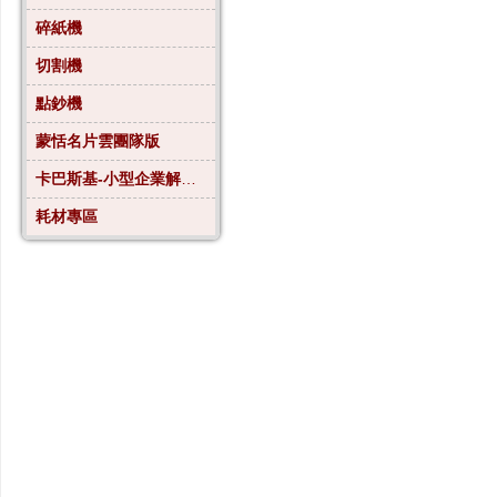
碎紙機
切割機
點鈔機
蒙恬名片雲團隊版
卡巴斯基-小型企業解決方案4
耗材專區