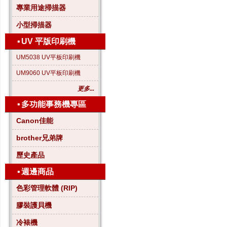
專業用途掃描器
小型掃描器
▪
UV 平版印刷機
UM5038 UV平板印刷機
UM9060 UV平板印刷機
更多...
▪
多功能事務機專區
Canon佳能
brother兄弟牌
歷史產品
▪
週邊商品
色彩管理軟體 (RIP)
膠裝護貝機
冷裱機