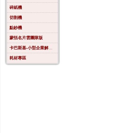
碎紙機
切割機
點鈔機
蒙恬名片雲團隊版
卡巴斯基-小型企業解決方案4
耗材專區