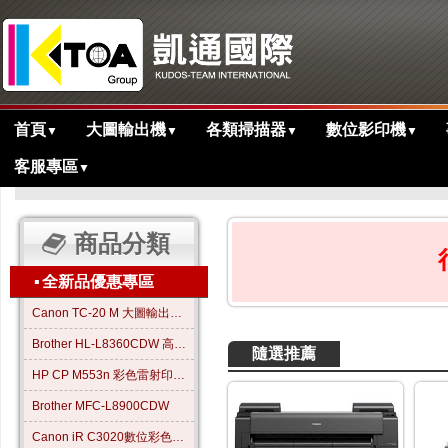
首頁
大圖輸出機
各類掃描器
數位影印機
▼
▼
▼
▼
客服專區
▼
>
主目錄
商品分類
▪
全新品優惠專區
Canon TC-20 M 大圖輸出繪圖機
Brother HL-L8360CDW 高效彩色雷射印表機
隨選推薦
HP CP M553n 彩色雷射印表機
Brother MFC-L8900CDW
Canon iR C3020數位彩色影印機