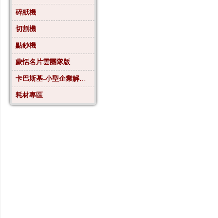
碎紙機
切割機
點鈔機
蒙恬名片雲團隊版
卡巴斯基-小型企業解決方案4
耗材專區