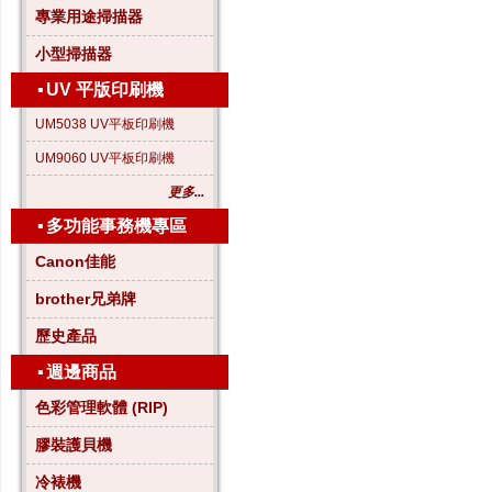
專業用途掃描器
小型掃描器
▪
UV 平版印刷機
UM5038 UV平板印刷機
UM9060 UV平板印刷機
更多...
▪
多功能事務機專區
Canon佳能
brother兄弟牌
歷史產品
▪
週邊商品
色彩管理軟體 (RIP)
膠裝護貝機
冷裱機