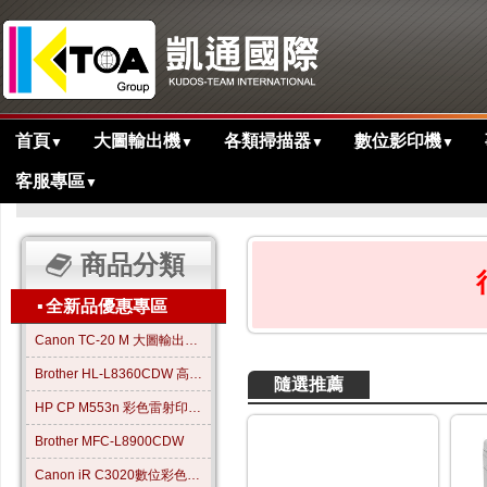
首頁
大圖輸出機
各類掃描器
數位影印機
▼
▼
▼
▼
客服專區
▼
>
主目錄
商品分類
▪
全新品優惠專區
Canon TC-20 M 大圖輸出繪圖機
Brother HL-L8360CDW 高效彩色雷射印表機
隨選推薦
HP CP M553n 彩色雷射印表機
Brother MFC-L8900CDW
Canon iR C3020數位彩色影印機