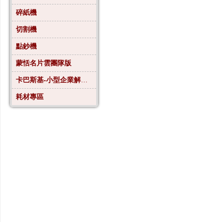
碎紙機
切割機
點鈔機
蒙恬名片雲團隊版
卡巴斯基-小型企業解決方案4
耗材專區