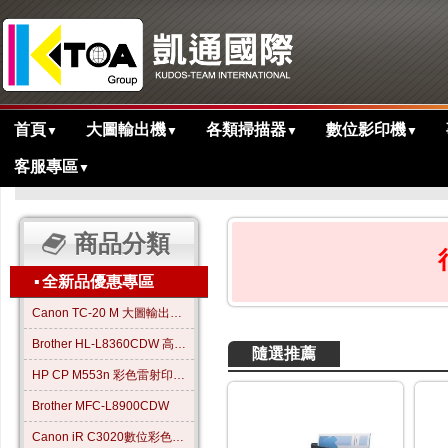
首頁
大圖輸出機
各類掃描器
數位影印機
▼
▼
▼
▼
客服專區
▼
>
主目錄
商品分類
▪
全新品優惠專區
Canon TC-20 M 大圖輸出繪圖機
Brother HL-L8360CDW 高效彩色雷射印表機
隨選推薦
HP CP M553n 彩色雷射印表機
Brother MFC-L8900CDW
Canon iR C3020數位彩色影印機