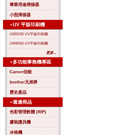
專業用途掃描器
小型掃描器
▪
UV 平版印刷機
UM5038 UV平板印刷機
UM9060 UV平板印刷機
更多...
▪
多功能事務機專區
Canon佳能
brother兄弟牌
歷史產品
▪
週邊商品
色彩管理軟體 (RIP)
膠裝護貝機
冷裱機