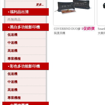
更多...
▪
福利品出清
尚無商品...
▪
黑白多功能影印機
促銷價
COVERBIND DUO膠
$
Smar
裝護貝機
大圖
低速機
中速機
高速機
專業機種
▪
彩色多功能影印機
低速機
中速機
高速機
專業機種