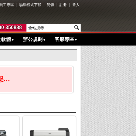
員工專區
|
驅動程式下載
|
簡體
|
註冊
|
登入
0-350888
及軟體
辦公規劃
客服專區
▼
▼
▼
..