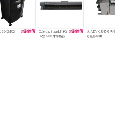
促銷價
促銷價
L 3940MCX
$
Colortrac SmartLF SCi
$
iR-ADV C5045多功
36型 A0尺寸掃描器
彩色影印機