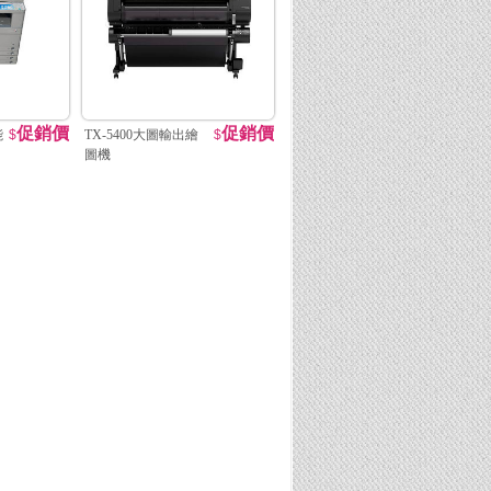
促銷價
促銷價
能
$
TX-5400大圖輸出繪
$
圖機