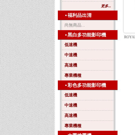
更多...
▪
福利品出清
尚無商品...
▪
黑白多功能影印機
ROYA
低速機
中速機
高速機
專業機種
▪
彩色多功能影印機
低速機
中速機
高速機
專業機種