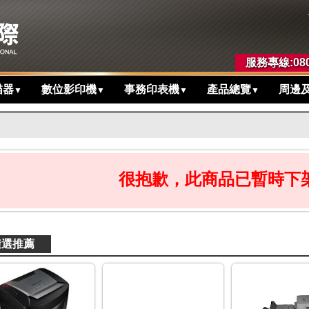
服務專線:080
描器
數位影印機
事務印表機
產品總覽
周邊
▼
▼
▼
▼
很抱歉，此商品已暫時下架.
隨選推薦