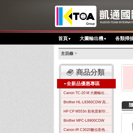
首頁
大圖輸出機
各類掃
▼
▼
>
主目錄
商品分類
▪
全新品優惠專區
Canon TC-20 M 大圖輸出繪圖機
Brother HL-L8360CDW 高效彩色雷射印表機
HP CP M553n 彩色雷射印表機
Brother MFC-L8900CDW
Canon iR C3020數位彩色影印機