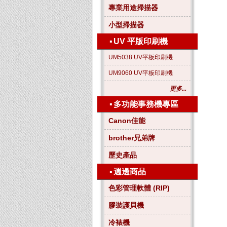
專業用途掃描器
小型掃描器
▪
UV 平版印刷機
UM5038 UV平板印刷機
UM9060 UV平板印刷機
更多...
▪
多功能事務機專區
Canon佳能
brother兄弟牌
歷史產品
▪
週邊商品
色彩管理軟體 (RIP)
膠裝護貝機
冷裱機