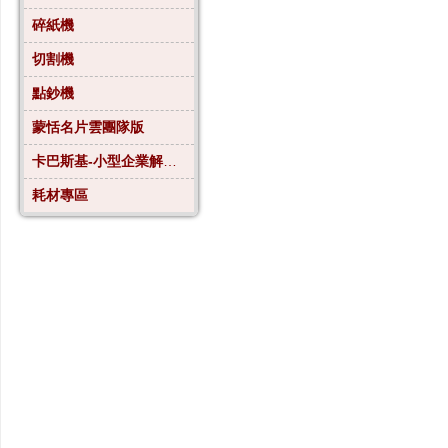
碎紙機
切割機
點鈔機
蒙恬名片雲團隊版
卡巴斯基-小型企業解決方案4
耗材專區