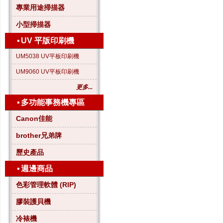
專業用途掃描器
小型掃描器
▪
UV 平版印刷機
UM5038 UV平板印刷機
UM9060 UV平板印刷機
更多...
▪
多功能事務機專區
Canon佳能
brother兄弟牌
歷史產品
▪
週邊商品
色彩管理軟體 (RIP)
膠裝護貝機
冷裱機