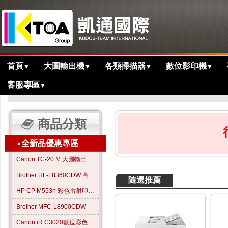
首頁
大圖輸出機
各類掃描器
數位影印機
▼
▼
▼
▼
客服專區
▼
>
主目錄
商品分類
▪
全新品優惠專區
Canon TC-20 M 大圖輸出繪圖機
Brother HL-L8360CDW 高效彩色雷射印表機
隨選推薦
HP CP M553n 彩色雷射印表機
Brother MFC-L8900CDW
Canon iR C3020數位彩色影印機