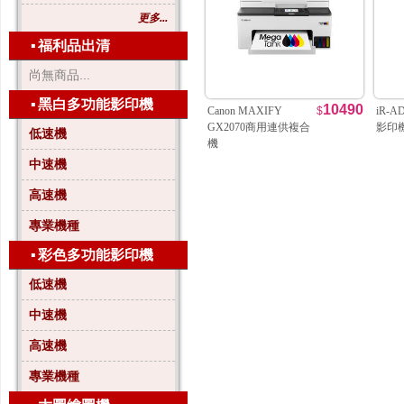
更多...
▪
福利品出清
尚無商品...
▪
黑白多功能影印機
10490
Canon MAXIFY
$
iR-A
GX2070商用連供複合
影印
低速機
機
中速機
高速機
專業機種
▪
彩色多功能影印機
低速機
中速機
高速機
專業機種