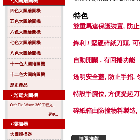
▪
大圖繪圖機
四色大圖繪圖機
特色
五色大圖繪圖機
雙重馬達保護裝置, 防止過
六色大圖繪圖機
鋒利 / 堅硬碎紙刀頭, 
七色大圖繪圖機
八色大圖繪圖機
自動開關 , 有回捲功能
十一色大圖繪圖機
十二色大圖繪圖機
透明安全蓋, 防止手指,
歷史產品
特設手腕位, 方便提起
▪
光電大圖機
Océ PlotWave 360工程光電大圖機
碎紙箱由防撞物料製造,
更多...
▪
掃描器
大圖掃描器
隨選推薦