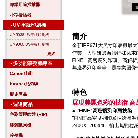
專業用途掃描器
小型掃描器
▪
UV 平版印刷機
簡介
UM5038 UV平板印刷機
UM9060 UV平板印刷機
全新iPF671大尺寸印表機最
作業、大型無邊海報特殊需求的
更多...
FINE " 高密度列印頭、高解析
▪
多功能事務機專區
無邊界列印等等，是專業圖像
Canon佳能
brother兄弟牌
特色
歷史產品
展現美麗色彩的技術 高品
▪
週邊商品
● "FINE"高密度列印頭技術
色彩管理軟體 (RIP)
"FINE"高密度列印頭技術
膠裝護貝機
2400X1200dpi。輸出
冷裱機