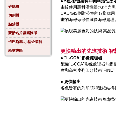
● 5色-彩色染料和顏料活性墨
碎紙機
由於使用顏料活性墨水(消光
CAD/GIS到辦公室的各樣
切割機
畫的海報做最佳圖像海報處理
點鈔機
蒙恬名片雲團隊版
卡巴斯基-小型企業解決方案4
更快輸出的先進技術 智
耗材專區
● "L-COA"影像處理器
配備"L-COA"影像處理器
度和高密度列印頭技術"FIN
● 更快輸出
各色皆有的列印頭和進紙結構