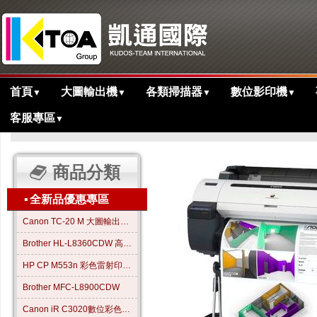
首頁
大圖輸出機
各類掃描器
數位影印機
▼
▼
▼
▼
客服專區
▼
>
>
>
主目錄
大圖繪圖機
歷史產品
iPF671大圖輸出繪圖機
商品分類
▪
全新品優惠專區
Canon TC-20 M 大圖輸出繪圖機
Brother HL-L8360CDW 高效彩色雷射印表機
HP CP M553n 彩色雷射印表機
Brother MFC-L8900CDW
Canon iR C3020數位彩色影印機