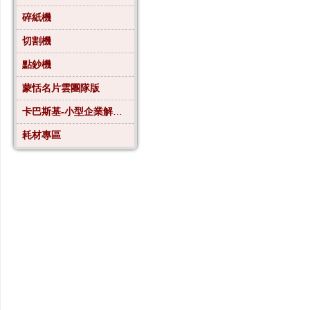
碎紙機
切割機
點鈔機
蒙恬名片雲團隊版
卡巴斯基-小型企業解決方案4
耗材專區