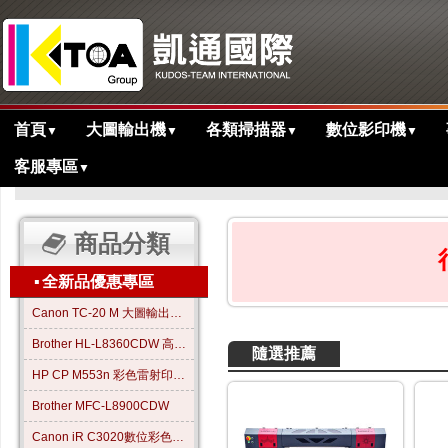
首頁
大圖輸出機
各類掃描器
數位影印機
▼
▼
▼
▼
客服專區
▼
>
主目錄
商品分類
▪
全新品優惠專區
Canon TC-20 M 大圖輸出繪圖機
Brother HL-L8360CDW 高效彩色雷射印表機
隨選推薦
HP CP M553n 彩色雷射印表機
Brother MFC-L8900CDW
Canon iR C3020數位彩色影印機