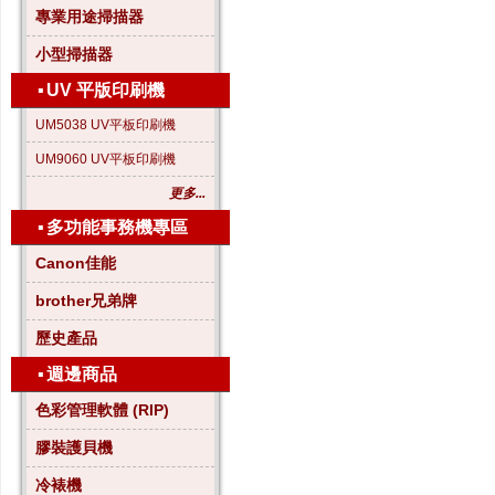
專業用途掃描器
小型掃描器
▪
UV 平版印刷機
UM5038 UV平板印刷機
UM9060 UV平板印刷機
更多...
▪
多功能事務機專區
Canon佳能
brother兄弟牌
歷史產品
▪
週邊商品
色彩管理軟體 (RIP)
膠裝護貝機
冷裱機