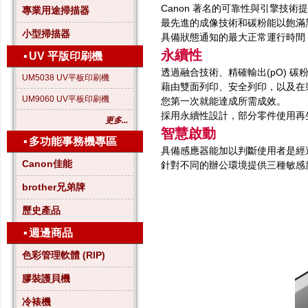
Canon 著名的可靠性與引擎技
專業用途掃描器
最先進的成像技術和碳粉能以飽滿黑白
小型掃描器
具備狀態通知的最大正常運行時間
永續性
▪
UV 平版印刷機
透過融合技術、精確輸出(pO) 
UM5038 UV平板印刷機
藉由雙面列印、安全列印，以及在
UM9060 UV平板印刷機
您第一次就能達成所需成效。
採用永續性設計，部分零件使用再
更多...
智慧啟動
▪
多功能事務機專區
具備感應器能加以判斷使用者是經
Canon佳能
針對不同的辦公環境提供三種敏感
brother兄弟牌
歷史產品
▪
週邊商品
色彩管理軟體 (RIP)
膠裝護貝機
冷裱機