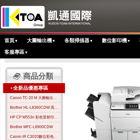
首頁
大圖輸出機
各類掃描器
數位影印機
▼
▼
▼
▼
客服專區
▼
>
>
>
主目錄
黑白多功能影印機
高速機
iR-ADV 6575i多功能黑白影
商品分類
▪
全新品優惠專區
Canon TC-20 M 大圖輸出繪圖機
Brother HL-L8360CDW 高效彩色雷射印表機
HP CP M553n 彩色雷射印表機
Brother MFC-L8900CDW
Canon iR C3020數位彩色影印機