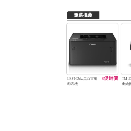
隨選推薦
促銷價
LBP162dw黑白雷射
$
TM-5
印表機
出繪