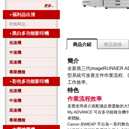
更多...
▪
福利品出清
尚無商品...
▪
黑白多功能影印機
低速機
商品介紹
商品規格
中速機
簡介
高速機
全新第三代imageRUNNER
專業機種
型系統可改善文件作業流程、
▪
彩色多功能影印機
工作效率。
特色
低速機
作業流程效率
中速機
直覺使用者介面配備反應靈敏的大
高速機
My ADVANCE 可在多功能
者體驗。
專業機種
Canon 的MEAP 平台為一