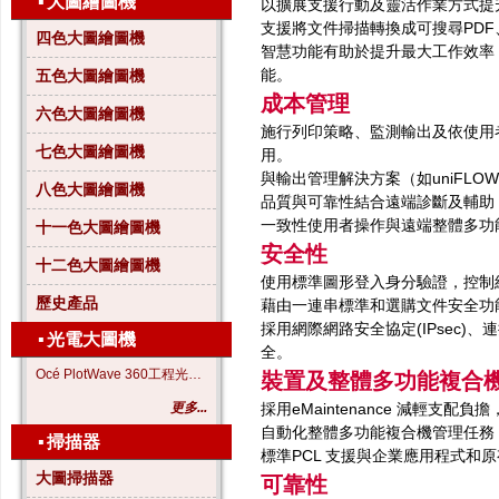
▪
大圖繪圖機
以擴展支援行動及靈活作業方式提升效率
支援將文件掃描轉換成可搜尋PDF、Micro
四色大圖繪圖機
智慧功能有助於提升最大工作效率
能。
五色大圖繪圖機
成本管理
六色大圖繪圖機
施行列印策略、監測輸出及依使用
七色大圖繪圖機
用。
與輸出管理解決方案（如uniFL
八色大圖繪圖機
品質與可靠性結合遠端診斷及輔助
一致性使用者操作與遠端整體多功
十一色大圖繪圖機
安全性
十二色大圖繪圖機
使用標準圖形登入身分驗證，控制
歷史產品
藉由一連串標準和選購文件安全功
採用網際網路安全協定(IPsec)
▪
光電大圖機
全。
Océ PlotWave 360工程光電大圖機
裝置及整體多功能複合
更多...
採用eMaintenance 減輕支配
自動化整體多功能複合機管理任務
▪
掃描器
標準PCL 支援與企業應用程式和
大圖掃描器
可靠性