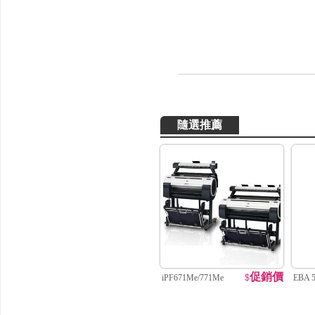
隨選推薦
促銷價
iPF671Me/771Me
$
EBA