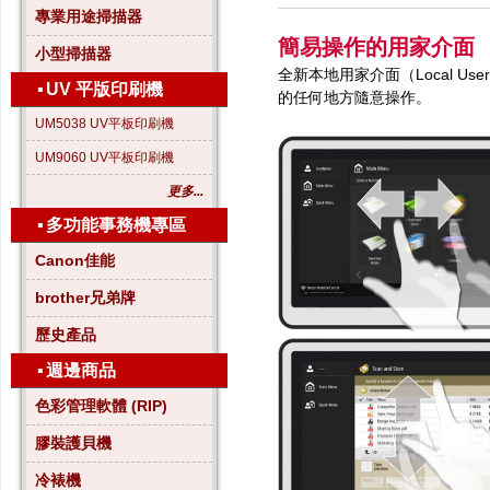
專業用途掃描器
簡易操作的用家介面
小型掃描器
全新本地用家介面（Local U
▪
UV 平版印刷機
的任何地方隨意操作。
UM5038 UV平板印刷機
UM9060 UV平板印刷機
更多...
▪
多功能事務機專區
Canon佳能
brother兄弟牌
歷史產品
▪
週邊商品
色彩管理軟體 (RIP)
膠裝護貝機
冷裱機