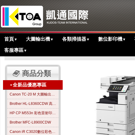
首頁
大圖輸出機
各類掃描器
數位影印機
▼
▼
▼
▼
客服專區
▼
>
>
>
主目錄
黑白多功能影印機
低速機
iR-ADV 4525i黑白影印機
商品分類
▪
全新品優惠專區
Canon TC-20 M 大圖輸出繪圖機
Brother HL-L8360CDW 高效彩色雷射印表機
HP CP M553n 彩色雷射印表機
Brother MFC-L8900CDW
Canon iR C3020數位彩色影印機