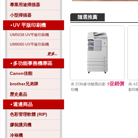
專業用途掃描器
小型掃描器
隨選推薦
▪
UV 平版印刷機
UM5038 UV平板印刷機
UM9060 UV平板印刷機
更多...
▪
多功能事務機專區
Canon佳能
促銷價
brother兄弟牌
iR 2530i多功能黑白影
$
iR-A
印機
影印
歷史產品
▪
週邊商品
色彩管理軟體 (RIP)
膠裝護貝機
冷裱機