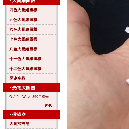
▪
大圖繪圖機
四色大圖繪圖機
五色大圖繪圖機
六色大圖繪圖機
七色大圖繪圖機
八色大圖繪圖機
十一色大圖繪圖機
十二色大圖繪圖機
歷史產品
▪
光電大圖機
Océ PlotWave 360工程光電大圖機
更多...
▪
掃描器
大圖掃描器