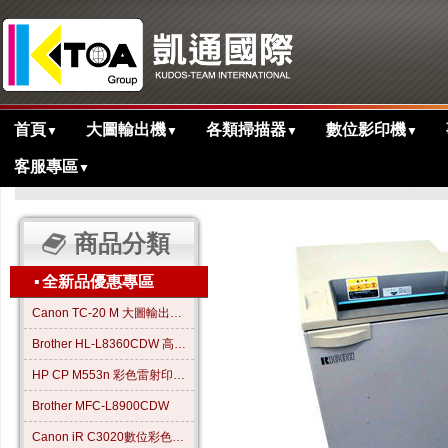
首頁
大圖輸出機
各類掃描器
數位影印機
▼
▼
▼
▼
客服專區
▼
>
>
>
主目錄
週邊商品
碎紙機
理光RICOH RICUT 3134FL-P 專業
商品分類
▪
全新品優惠專區
Canon TC-20 M 大圖輸出繪圖機
Brother HL-L8360CDW 高效彩色雷射印表機
HP CP M553n 彩色雷射印表機
Brother MFC-L8900CDW
Canon iR C3020數位彩色影印機