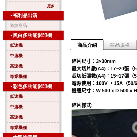
更多...
▪
福利品出清
尚無商品...
▪
黑白多功能影印機
商品介紹
商品規格
低速機
中速機
碎片尺寸：3×30mm
高速機
最大切片數(A4)：17~20張（50
裁切紙張數(A4)：15~17張（50
專業機種
電源使用：100V ，15A（50/6
▪
彩色多功能影印機
機體尺寸：W 500 x D 500 x H
低速機
碎片樣式:
中速機
高速機
專業機種