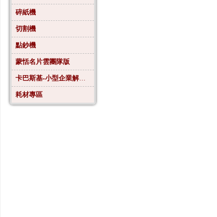
碎紙機
切割機
點鈔機
蒙恬名片雲團隊版
卡巴斯基-小型企業解決方案4
耗材專區