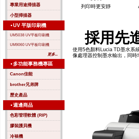
專業用途掃描器
列印時更安靜
A
小型掃描器
▪
UV 平版印刷機
採用先進
UM5038 UV平板印刷機
UM9060 UV平板印刷機
使用5色顏料Lucia TD
更多...
像處理器控制墨水輸出，同時
▪
多功能事務機專區
Canon佳能
brother兄弟牌
歷史產品
▪
週邊商品
色彩管理軟體 (RIP)
膠裝護貝機
冷裱機