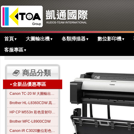
首頁
大圖輸出機
各類掃描器
數位影印機
▼
▼
▼
▼
客服專區
▼
>
>
>
主目錄
大圖繪圖機
歷史產品
TM-5305大圖輸出繪圖機
商品分類
▪
全新品優惠專區
Canon TC-20 M 大圖輸出繪圖機
Brother HL-L8360CDW 高效彩色雷射印表機
HP CP M553n 彩色雷射印表機
Brother MFC-L8900CDW
Canon iR C3020數位彩色影印機