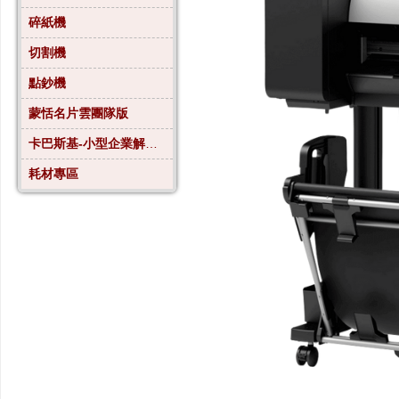
碎紙機
切割機
點鈔機
蒙恬名片雲團隊版
卡巴斯基-小型企業解決方案4
耗材專區