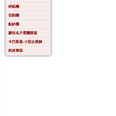
碎紙機
切割機
點鈔機
蒙恬名片雲團隊版
卡巴斯基-小型企業解決方案4
耗材專區