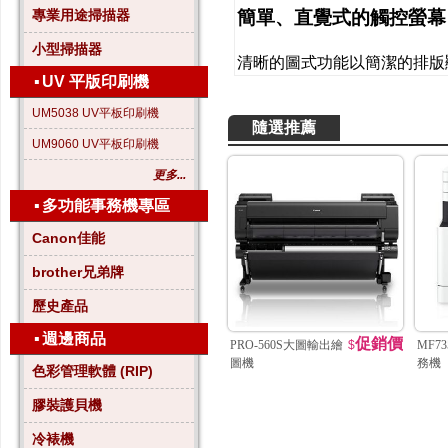
簡單、直覺式的觸控螢幕
專業用途掃描器
小型掃描器
清晰的圖式功能以簡潔的排版
▪
UV 平版印刷機
UM5038 UV平板印刷機
隨選推薦
UM9060 UV平板印刷機
更多...
▪
多功能事務機專區
Canon佳能
brother兄弟牌
歷史產品
▪
週邊商品
促銷價
PRO-560S大圖輸出繪
$
MF7
圖機
務機
色彩管理軟體 (RIP)
膠裝護貝機
冷裱機