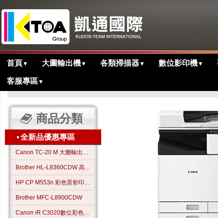
首頁
大圖輸出機
各類掃描器
數位影印機
▼
▼
▼
▼
客服專區
▼
>
>
>
主目錄
彩色多功能影印機
高速機
WG7750F多功能噴墨影印機
商品分類
▪
全新品優惠專區
Canon TC-20 M 大圖輸出繪圖機
Brother HL-L8360CDW 高效彩色雷射印表機
HP CP M553n 彩色雷射印表機
Brother MFC-L8900CDW
Canon iR C3020數位彩色影印機