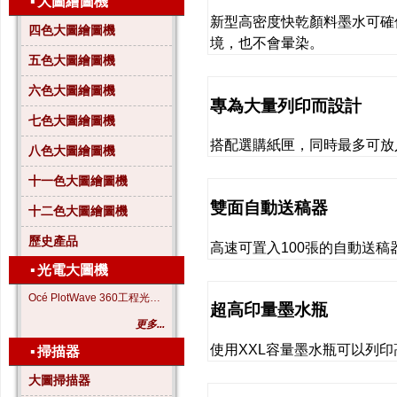
▪
大圖繪圖機
新型高密度快乾顏料墨水可確
四色大圖繪圖機
境，也不會暈染。
五色大圖繪圖機
六色大圖繪圖機
專為大量列印而設計
七色大圖繪圖機
搭配選購紙匣，同時最多可放入
八色大圖繪圖機
十一色大圖繪圖機
雙面自動送稿器
十二色大圖繪圖機
歷史產品
高速可置入100張的自動送
▪
光電大圖機
Océ PlotWave 360工程光電大圖機
超高印量墨水瓶
更多...
使用XXL容量墨水瓶可以列印高
▪
掃描器
大圖掃描器