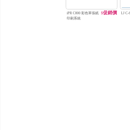
促銷價
iPR C800 彩色單張紙
$
LJ C
印刷系統