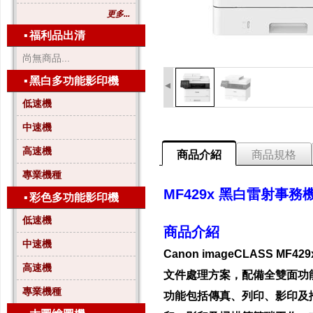
更多...
▪
福利品出清
尚無商品...
▪
黑白多功能影印機
◂
低速機
中速機
高速機
商品介紹
商品規格
專業機種
MF429x 黑白雷射事務
▪
彩色多功能影印機
低速機
商品介紹
中速機
Canon imageCLASS
高速機
文件處理方案，配備全雙面功
專業機種
功能包括傳真、列印、影印及掃