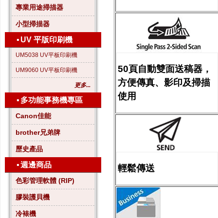
專業用途掃描器
小型掃描器
▪
UV 平版印刷機
UM5038 UV平板印刷機
50頁自動雙面送稿器，
UM9060 UV平板印刷機
方便傳真、影印及掃描
更多...
使用
▪
多功能事務機專區
Canon佳能
brother兄弟牌
歷史產品
▪
週邊商品
輕鬆傳送
色彩管理軟體 (RIP)
膠裝護貝機
冷裱機