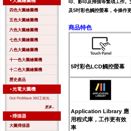
▪
大圖繪圖機
印、影印及掃描等繁瑣工作。
四色大圖繪圖機
及5吋彩色觸控螢幕，令操作
五色大圖繪圖機
商品特色
六色大圖繪圖機
七色大圖繪圖機
八色大圖繪圖機
十一色大圖繪圖機
5吋彩色LCD觸控螢幕
十二色大圖繪圖機
歷史產品
▪
光電大圖機
Océ PlotWave 360工程光電大圖機
更多...
Application Library 應
▪
掃描器
用程式庫，工作更有效
大圖掃描器
率