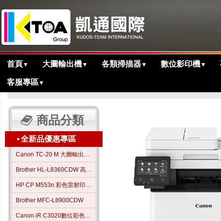
首頁
大圖輸出機
各類掃描器
數位影印機
▼
▼
▼
▼
客服專區
▼
>
>
>
主目錄
多功能事務機專區
歷史產品
MF429x 黑白雷射事務機
商品分類
▪
全新品優惠專區
Canon TC-20 M 大圖輸出繪圖機
Brother HL-L8360CDW 高效彩色雷射印表機
HP CP M553n 彩色雷射印表機
Brother MFC-L8900CDW
Canon iR C3020數位彩色影印機