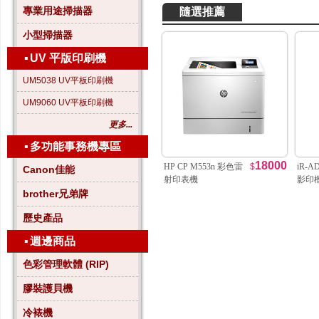
專業用途掃描器
隨選推薦
小型掃描器
▪
UV 平版印刷機
UM5038 UV平板印刷機
UM9060 UV平板印刷機
更多...
▪
多功能事務機專區
18000
HP CP M553n 彩色雷
$
iR-A
Canon佳能
射印表機
影印
brother兄弟牌
歷史產品
▪
週邊商品
色彩管理軟體 (RIP)
膠裝護貝機
冷裱機