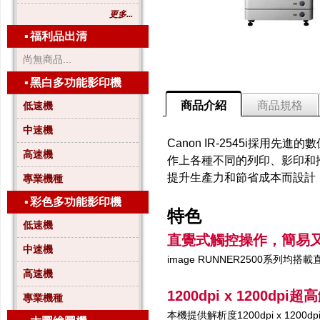
更多...
▪
福利品出清
尚無商品...
▪
黑白多功能影印機
商品介紹
商品規格
低速機
中速機
Canon IR-2545i採
高速機
作上各種不同的列印、影印和
提升生產力和節省成本而設計
專業機種
▪
彩色多功能影印機
特色
低速機
直覺式觸控操作，簡易
中速機
image RUNNER2500系
高速機
1200dpi x 1200
專業機種
本機提供解析度1200dpi x 1