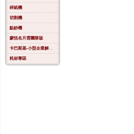
碎紙機
切割機
點鈔機
蒙恬名片雲團隊版
卡巴斯基-小型企業解決方案4
耗材專區