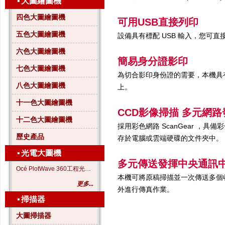
▪
大圖繪圖機
四色大圖繪圖機
可用USB直接列印
五色大圖繪圖機
設備具有標配
USB
輸入，您可直
六色大圖繪圖機
簡易身分證影印
七色大圖繪圖機
為切合影印身份證的需要，本機具
八色大圖繪圖機
上。
十一色大圖繪圖機
CCD影像掃描
多元網路
十二色大圖繪圖機
採用彩色網路
ScanGear
，具備彩
歷史產品
存於電腦或雲端硬碟的文件夾中。
▪
光電大圖機
多元傳送發揮中央通訊
Océ PlotWave 360工程光電大圖機
本機可將原稿掃描並一次傳送多個收
更多...
外進行傳真作業。
▪
掃描器
大圖掃描器