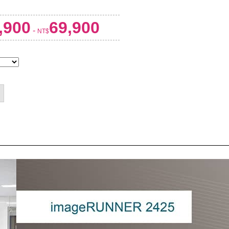
,900
69,900
-
NT$