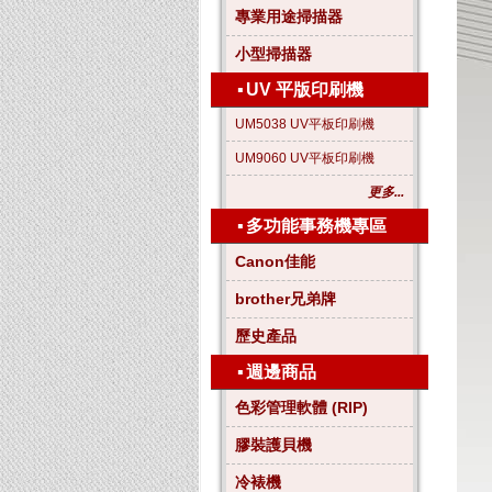
專業用途掃描器
小型掃描器
▪
UV 平版印刷機
UM5038 UV平板印刷機
UM9060 UV平板印刷機
更多...
▪
多功能事務機專區
Canon佳能
brother兄弟牌
歷史產品
▪
週邊商品
色彩管理軟體 (RIP)
膠裝護貝機
冷裱機