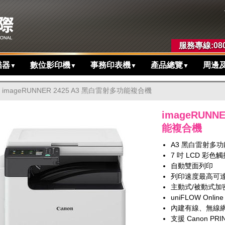
服務專線:080
描器
數位影印機
事務印表機
產品總覽
周邊
▼
▼
▼
▼
imageRUNNER 2425 A3 黑白雷射多功能複合機
imageRUNN
能複合機
A3 黑白雷射多
7 吋 LCD 彩色
自動雙面列印
列印速度最高可達 
主動式/被動式加密
uniFLOW Onli
內建有線、無線網路
支援 Canon PRIN