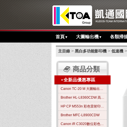
首頁
大圖輸出機
各類掃
▼
▼
>
>
>
主目錄
黑白多功能影印機
低速機
商品分類
▪
全新品優惠專區
Canon TC-20 M 大圖輸出繪圖機
Brother HL-L8360CDW 高效彩色雷射印表機
HP CP M553n 彩色雷射印表機
Brother MFC-L8900CDW
Canon iR C3020數位彩色影印機