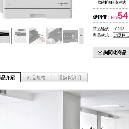
動列印服務程式
54
促銷價
：
NT$
商品編號
：10263
▸
商品款式
：
詢問此商品
商品介紹
商品規格
退換貨說明