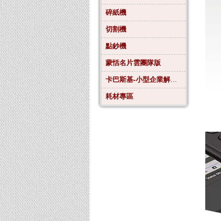
碎紙機
切割機
點鈔機
蒙恬名片雲團隊版
卡巴斯基-小型企業解決方案4
耗材專區