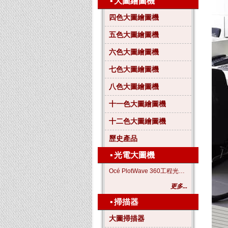
▪
大圖繪圖機
四色大圖繪圖機
五色大圖繪圖機
六色大圖繪圖機
七色大圖繪圖機
八色大圖繪圖機
十一色大圖繪圖機
十二色大圖繪圖機
歷史產品
▪
光電大圖機
Océ PlotWave 360工程光電大圖機
更多...
▪
掃描器
大圖掃描器