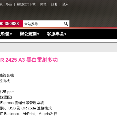
員工專區
|
驅動程式下載
|
簡體
|
註冊
|
登入
0-350888
及軟體
辦公規劃
客服專區
▼
▼
▼
ER 2425 A3 黑白雷射多功
功能複合機
觸控面板
25 ppm
(選配)
ne Express 雲端列印管理系統
、USB 及 QR code 連接模式
T Business、AirPrint、Mopria® 行