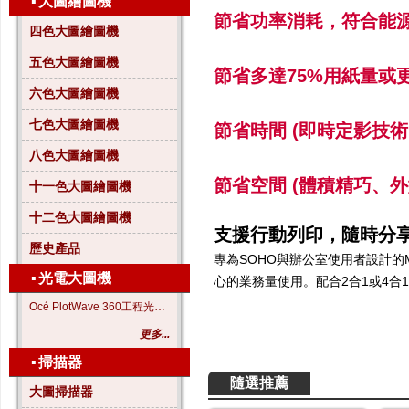
▪
大圖繪圖機
節省功率消耗，符合能源
四色大圖繪圖機
五色大圖繪圖機
節省多達75%用紙量或
六色大圖繪圖機
七色大圖繪圖機
節省時間 (即時定影技術
八色大圖繪圖機
節省空間 (體積精巧、外
十一色大圖繪圖機
十二色大圖繪圖機
支援行動列印，隨時分
歷史產品
專為SOHO與辦公室使用者設計的
▪
光電大圖機
心的業務量使用。配合2合1或4
Océ PlotWave 360工程光電大圖機
更多...
▪
掃描器
隨選推薦
大圖掃描器