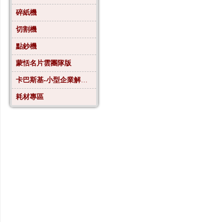
碎紙機
切割機
點鈔機
蒙恬名片雲團隊版
卡巴斯基-小型企業解決方案4
耗材專區