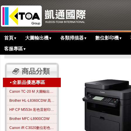
首頁
大圖輸出機
各類掃描器
數位影印機
▼
▼
▼
▼
客服專區
▼
>
>
>
主目錄
多功能事務機專區
歷史產品
MF216n 黑白雷射多功能
商品分類
▪
全新品優惠專區
Canon TC-20 M 大圖輸出繪圖機
Brother HL-L8360CDW 高效彩色雷射印表機
HP CP M553n 彩色雷射印表機
Brother MFC-L8900CDW
Canon iR C3020數位彩色影印機