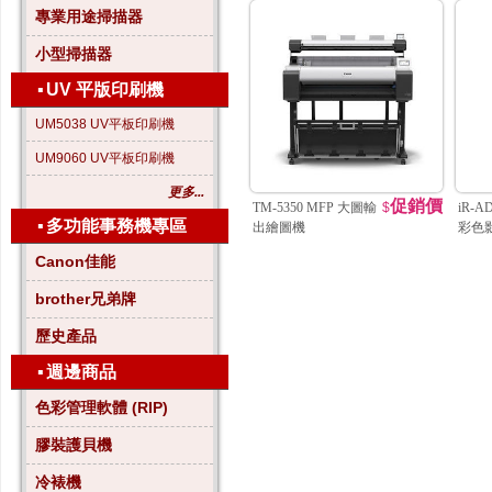
專業用途掃描器
小型掃描器
▪
UV 平版印刷機
UM5038 UV平板印刷機
UM9060 UV平板印刷機
更多...
促銷價
TM-5350 MFP 大圖輸
$
iR-A
▪
多功能事務機專區
出繪圖機
彩色
Canon佳能
brother兄弟牌
歷史產品
▪
週邊商品
色彩管理軟體 (RIP)
膠裝護貝機
冷裱機