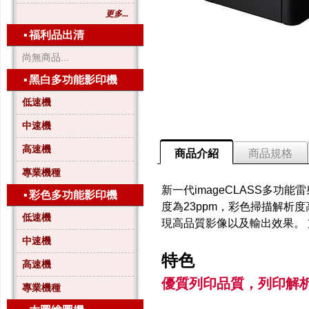
更多...
▪
福利品出清
尚無商品...
▪
黑白多功能影印機
低速機
中速機
高速機
商品介紹
商品規格
專業機種
新一代imageCLASS多
▪
彩色多功能影印機
度為23ppm，彩色掃描解析度高達9
低速機
現高品質影像以及輸出效果。 
中速機
特色
高速機
優質列印品質，列印解析度高達
專業機種