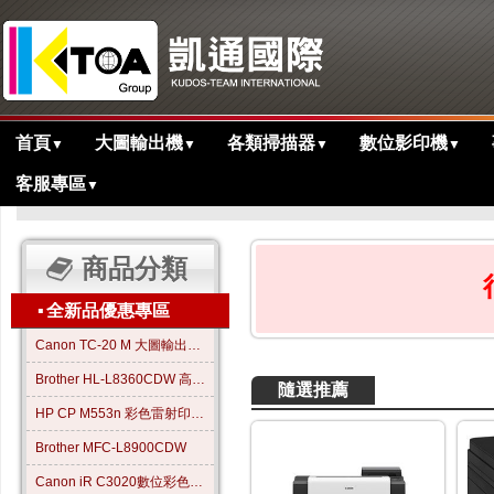
首頁
大圖輸出機
各類掃描器
數位影印機
▼
▼
▼
▼
客服專區
▼
>
主目錄
商品分類
▪
全新品優惠專區
Canon TC-20 M 大圖輸出繪圖機
Brother HL-L8360CDW 高效彩色雷射印表機
隨選推薦
HP CP M553n 彩色雷射印表機
Brother MFC-L8900CDW
Canon iR C3020數位彩色影印機