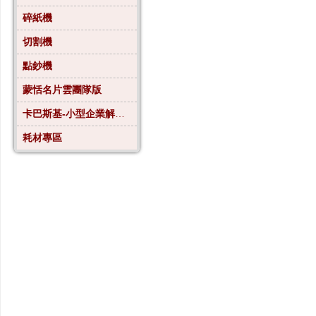
碎紙機
切割機
點鈔機
蒙恬名片雲團隊版
卡巴斯基-小型企業解決方案4
耗材專區