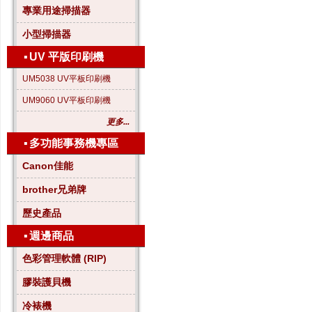
專業用途掃描器
小型掃描器
▪
UV 平版印刷機
UM5038 UV平板印刷機
UM9060 UV平板印刷機
更多...
▪
多功能事務機專區
Canon佳能
brother兄弟牌
歷史產品
▪
週邊商品
色彩管理軟體 (RIP)
膠裝護貝機
冷裱機