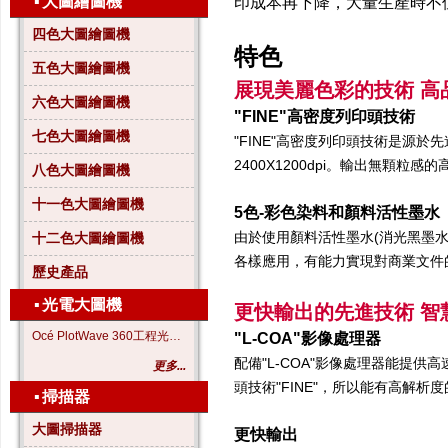
▪
大圖繪圖機
印成本再下降，大量生產時不
四色大圖繪圖機
特色
五色大圖繪圖機
展現美麗色彩的技術 高品
六色大圖繪圖機
"FINE"高密度列印頭技術
七色大圖繪圖機
"FINE"高密度列印頭技術是源
2400X1200dpi。輸出無顆
八色大圖繪圖機
十一色大圖繪圖機
5色-彩色染料和顏料活性墨水
由於使用顏料活性墨水(消光黑墨水
十二色大圖繪圖機
各樣應用，有能力實現對商業文件
歷史產品
▪
光電大圖機
更快輸出的先進技術 智
Océ PlotWave 360工程光電大圖機
"L-COA"影像處理器
配備"L-COA"影像處理器能提
更多...
頭技術"FINE"，所以能有高解析
▪
掃描器
大圖掃描器
更快輸出