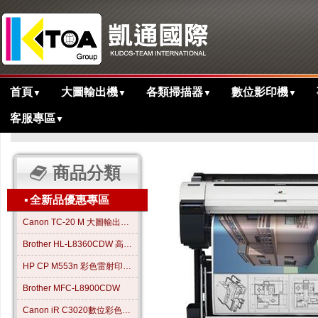
首頁
大圖輸出機
各類掃描器
數位影印機
▼
▼
▼
▼
客服專區
▼
>
>
>
主目錄
大圖繪圖機
歷史產品
iPF771大圖輸出繪圖機
商品分類
▪
全新品優惠專區
Canon TC-20 M 大圖輸出繪圖機
Brother HL-L8360CDW 高效彩色雷射印表機
HP CP M553n 彩色雷射印表機
Brother MFC-L8900CDW
Canon iR C3020數位彩色影印機