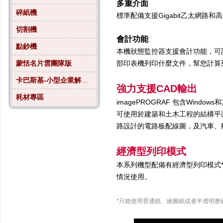
多重介面
碎紙機
標準配備支援Gigabit乙太網路
切割機
會計功能
點鈔機
本機狀態監控器支援會計功能，可
蒙恬名片雲團隊版
部印表機列印什麼文件，幫您計算
卡巴斯基-小型企業解決方案4
強力支援CAD輸出
耗材專區
imagePROGRAF 包含Wind
可使用於建築和土木工程的結構平面
路設計的電路板配線圖，及汽車、
經濟型列印模式
本系列機型配備有經濟型列印模式
情況使用。
*只能使用普通紙、繪圖紙或者半透明磨