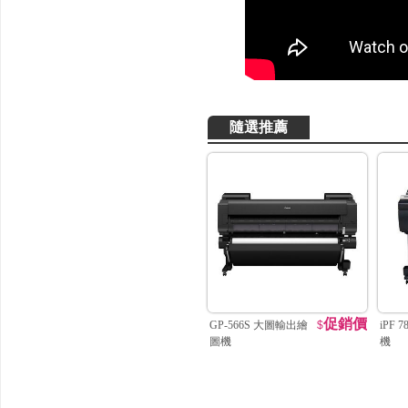
隨選推薦
促銷價
GP-566S 大圖輸出繪
$
iPF
圖機
機