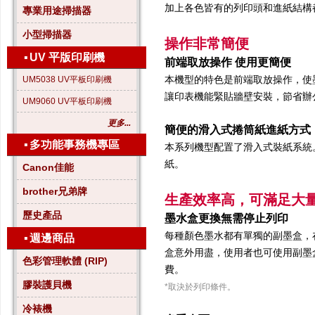
加上各色皆有的列印頭和進紙結構
專業用途掃描器
小型掃描器
操作非常簡便
▪
UV 平版印刷機
前端取放操作 使用更簡便
本機型的特色是前端取放操作，使
UM5038 UV平板印刷機
讓印表機能緊貼牆壁安裝，節省辦
UM9060 UV平板印刷機
更多...
簡便的滑入式捲筒紙進紙方式
▪
多功能事務機專區
本系列機型配置了滑入式裝紙系統
紙。
Canon佳能
brother兄弟牌
生產效率高，可滿足大
歷史產品
墨水盒更換無需停止列印
每種顏色墨水都有單獨的副墨盒，
▪
週邊商品
盒意外用盡，使用者也可使用副墨盒
色彩管理軟體 (RIP)
費。
膠裝護貝機
*取決於列印條件。
冷裱機