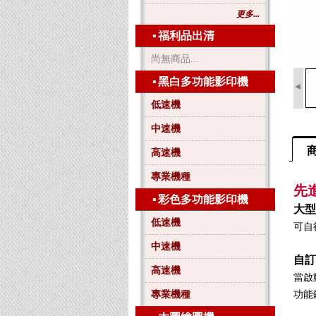
更多...
▪
福利品出清
尚無商品...
▪
黑白多功能影印機
◂
低速機
中速機
高速機
專業機種
先
▪
彩色多功能影印機
大型
低速機
可自
中速機
自訂
高速機
當啟
專業機種
功能鍵