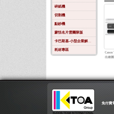
碎紙機
切割機
點鈔機
蒙恬名片雲團隊版
卡巴斯基-小型企業解決方案4
耗材專區
Canon
出繪圖
免付費電