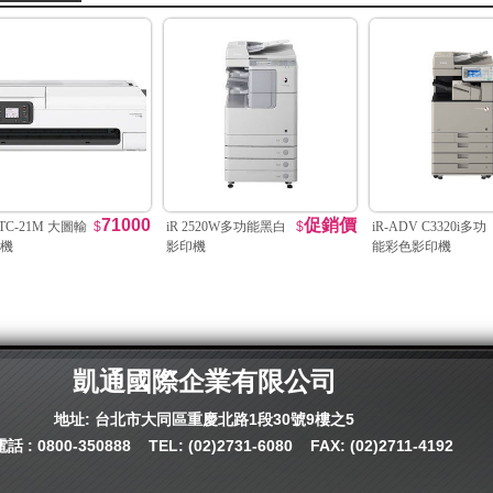
71000
促銷價
 TC-21M 大圖輸
$
iR 2520W多功能黑白
$
iR-ADV C3320i多功
機
影印機
能彩色影印機
凱通國際企業有限公司
地址: 台北市大同區重慶北路1段30號9樓之5
話 :
0800-350888
TEL:
(02)2731-6080
FAX: (02)2711-4192