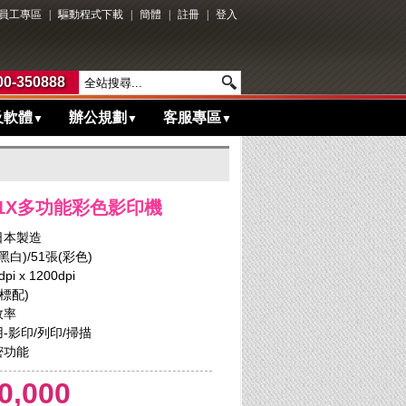
員工專區
|
驅動程式下載
|
簡體
|
註冊
|
登入
0-350888
及軟體
辦公規劃
客服專區
▼
▼
▼
5051X多功能彩色影印機
日本製造
白)/51張(彩色)
 x 1200dpi
標配)
效率
-影印/列印/掃描
密功能
0,000