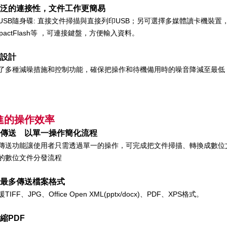
泛的連接性，文件工作更簡易
USB隨身碟: 直接文件掃描與直接列印USB；另可選擇多媒體讀卡機裝置，支援S
mpactFlash等 ，可連接鍵盤，方便輸入資料。
設計
了多種減噪措施和控制功能，確保把操作和待機備用時的噪音降減至最低
進的操作效率
傳送 以單一操作簡化流程
傳送功能讓使用者只需透過單一的操作，可完成把文件掃描、轉換成數位
的數位文件分發流程
最多傳送檔案格式
TIFF、JPG、Office Open XML(pptx/docx)、PDF、XPS格式。
縮PDF