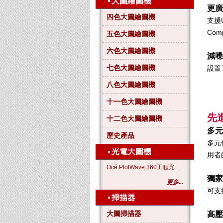
▪
大圖繪圖機
更廣
四色大圖繪圖機
支援
Co
五色大圖繪圖機
六色大圖繪圖機
減噪
七色大圖繪圖機
設置
八色大圖繪圖機
十一色大圖繪圖機
先
十二色大圖繪圖機
多元
歷史產品
多元
▪
光電大圖機
用者
Océ PlotWave 360工程光電大圖機
獨家
更多...
可支援
▪
掃描器
大圖掃描器
高壓