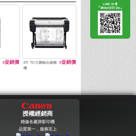
促銷價
促銷價
$
iPF 781大圖輸出繪圖
$
機
授權經銷商
精修各廠牌影印機
品質第一，服務至上