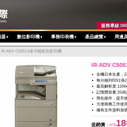
服務專線:080
描器
數位影印機
事務印表機
產品總覽
周邊
▼
▼
▼
▼
iR-ADV C5051X多功能彩色影印機
iR-ADV C
全機日本生產，
每分鐘列印51張(黑
最高解析度:1200dpi
記憶體容量:2GB(
簡化操作，提升
方便商務工作使用
擁有文件資料加
18
促銷價
：
NT$