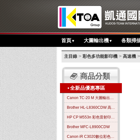
首頁
大圖輸出機
各類掃
▼
▼
>
>
>
主目錄
彩色多功能影印機
高速機
商品分類
▪
全新品優惠專區
Canon TC-20 M 大圖輸出繪圖機
Brother HL-L8360CDW 高效彩色雷射印表機
HP CP M553n 彩色雷射印表機
Brother MFC-L8900CDW
Canon iR C3020數位彩色影印機