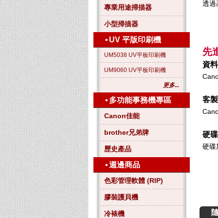
透過
專業用途掃描器
小型掃描器
▪
UV 平版印刷機
先
UM5038 UV平板印刷機
資料
UM9060 UV平板印刷機
Ca
更多...
客製
▪
多功能事務機專區
Ca
Canon佳能
brother兄弟牌
硬碟
硬碟
歷史產品
▪
週邊商品
色彩管理軟體 (RIP)
膠裝護貝機
冷裱機