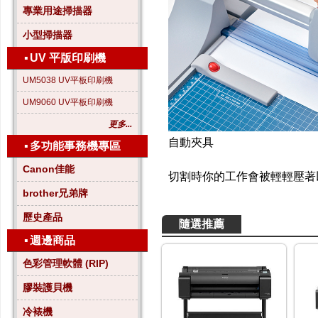
專業用途掃描器
小型掃描器
▪
UV 平版印刷機
UM5038 UV平板印刷機
UM9060 UV平板印刷機
更多...
自動夾具
▪
多功能事務機專區
Canon佳能
切割時你的工作會被輕輕壓著
brother兄弟牌
歷史產品
隨選推薦
▪
週邊商品
色彩管理軟體 (RIP)
膠裝護貝機
冷裱機