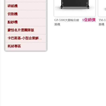
碎紙機
切割機
促銷價
GP-5300大圖輸出繪
$
TM-
點鈔機
圖機
圖機
蒙恬名片雲團隊版
卡巴斯基-小型企業解決方案4
耗材專區