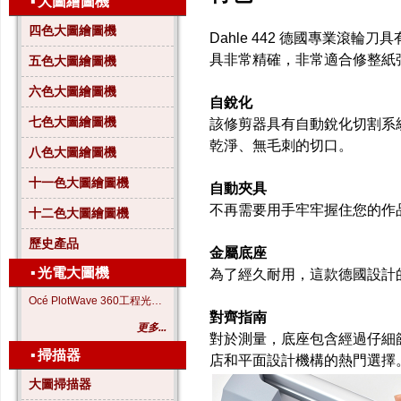
▪
大圖繪圖機
四色大圖繪圖機
Dahle 442 德國專業
具非常精確，非常適合修整紙
五色大圖繪圖機
六色大圖繪圖機
自銳化
七色大圖繪圖機
該修剪器具有自動銳化切割系
乾淨、無毛刺的切口。
八色大圖繪圖機
十一色大圖繪圖機
自動夾具
不再需要用手牢牢握住您的作
十二色大圖繪圖機
歷史產品
金屬底座
▪
光電大圖機
為了經久耐用，這款德國設計
Océ PlotWave 360工程光電大圖機
對齊指南
更多...
對於測量，底座包含經過仔細篩
▪
掃描器
店和平面設計機構的熱門選擇
大圖掃描器