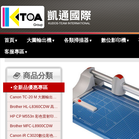
首頁
大圖輸出機
各類掃描器
數位影印機
▼
▼
▼
▼
客服專區
▼
>
>
>
主目錄
週邊商品
切割機
DAHLE 442 德國專業滾輪刀
商品分類
▪
全新品優惠專區
Canon TC-20 M 大圖輸出繪圖機
Brother HL-L8360CDW 高效彩色雷射印表機
HP CP M553n 彩色雷射印表機
Brother MFC-L8900CDW
Canon iR C3020數位彩色影印機