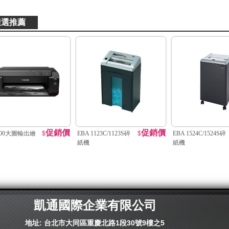
隨選推薦
促銷價
促銷價
500大圖輸出繪
$
EBA 1123C/1123S碎
$
EBA 1524C/1524S碎
紙機
紙機
凱通國際企業有限公司
地址: 台北市大同區重慶北路1段30號9樓之5