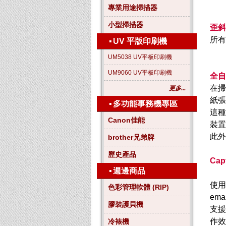
專業用途掃描器
小型掃描器
歪斜
所有
▪
UV 平版印刷機
UM5038 UV平板印刷機
UM9060 UV平板印刷機
全自
在掃
更多...
紙張
▪
多功能事務機專區
這種
Canon佳能
裝置
此外
brother兄弟牌
歷史產品
Cap
▪
週邊商品
使用
色彩管理軟體 (RIP)
em
膠裝護貝機
支援
作效
冷裱機