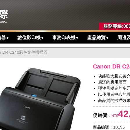
服務專線:080
描器
數位影印機
事務印表機
產品總覽
周邊
▼
▼
▼
▼
on DR C240彩色文件掃描器
Canon DR
功能強大且友善
廣泛的應用層面
彈性且穩定的多
以使用者中心的
高品質的掃描效
42
促銷價
：
NT$
商品編號
：10195