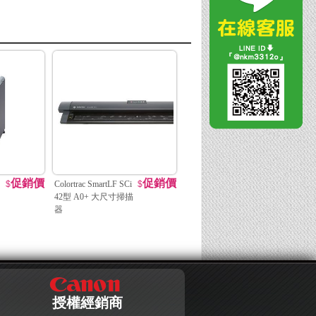
促銷價
促銷價
$
Colortrac SmartLF SCi
$
42型 A0+ 大尺寸掃描
器
授權經銷商