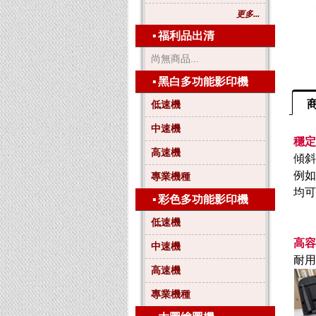
更多...
▪
福利品出清
尚無商品...
▪
黑白多功能影印機
低速機
中速機
穩定
高速機
傾斜
例如
專業機種
均可
▪
彩色多功能影印機
低速機
高容
中速機
耐用
高速機
專業機種