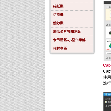
碎紙機
切割機
點鈔機
蒙恬名片雲團隊版
卡巴斯基-小型企業解決方案4
耗材專區
Cap
Ca
使用
進行