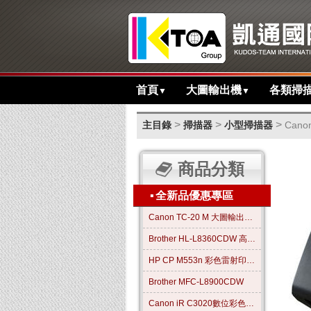
首頁
大圖輸出機
各類掃
▼
▼
>
>
>
主目錄
掃描器
小型掃描器
Can
商品分類
▪
全新品優惠專區
Canon TC-20 M 大圖輸出繪圖機
Brother HL-L8360CDW 高效彩色雷射印表機
HP CP M553n 彩色雷射印表機
Brother MFC-L8900CDW
Canon iR C3020數位彩色影印機