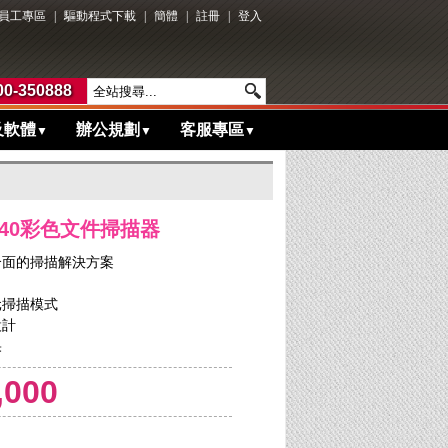
員工專區
|
驅動程式下載
|
簡體
|
註冊
|
登入
0-350888
及軟體
辦公規劃
客服專區
▼
▼
▼
 C240彩色文件掃描器
介面的掃描解決方案
元掃描模式
設計
果
,000