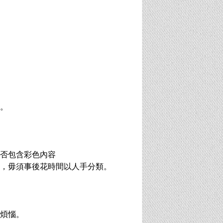
。
否包含彩色內容
分，毋須事後花時間以人手分類。
煩惱。