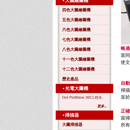
▪
大圖繪圖機
四色大圖繪圖機
五色大圖繪圖機
六色大圖繪圖機
七色大圖繪圖機
略過
八色大圖繪圖機
當同
十一色大圖繪圖機
使文
十二色大圖繪圖機
歷史產品
自動
▪
光電大圖機
掃描
並於
Océ PlotWave 360工程光電大圖機
更多...
正確
▪
掃描器
當掃
大圖掃描器
所有